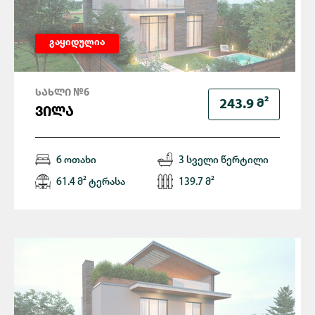
გაყიდულია
ᲡᲐᲮᲚᲘ №6
Მ²
243.9
ᲕᲘᲚᲐ
6 ოთახი
3 სველი წერტილი
61.4 მ² ტერასა
139.7 მ²