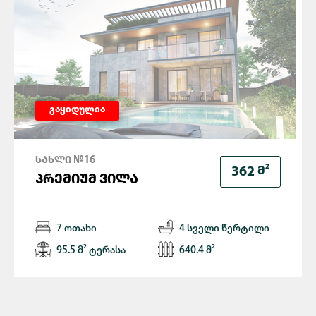
გაყიდულია
ᲡᲐᲮᲚᲘ №16
Მ²
362
ᲞᲠᲔᲛᲘᲣᲛ ᲕᲘᲚᲐ
7 ოთახი
4 სველი წერტილი
95.5 მ² ტერასა
640.4 მ²