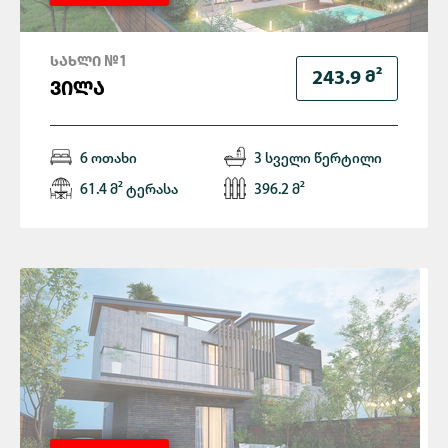
ᲡᲐᲮᲚᲘ №1
Მ²
243.9
ᲕᲘᲚᲐ
6 ოთახი
3 სველი წერტილი
61.4 მ² ტერასა
396.2 მ²