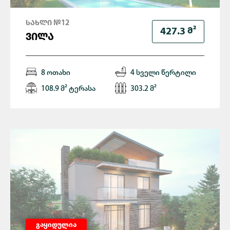
ᲡᲐᲮᲚᲘ №12
Მ²
427.3
ᲕᲘᲚᲐ
8 ოთახი
4 სველი წერტილი
108.9 მ² ტერასა
303.2 მ²
გაყიდულია