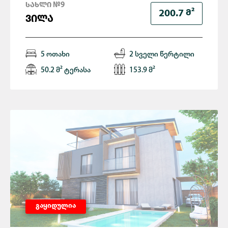
ᲡᲐᲮᲚᲘ №9
Მ²
200.7
ᲕᲘᲚᲐ
5 ოთახი
2 სველი წერტილი
50.2 მ² ტერასა
153.9 მ²
გაყიდულია