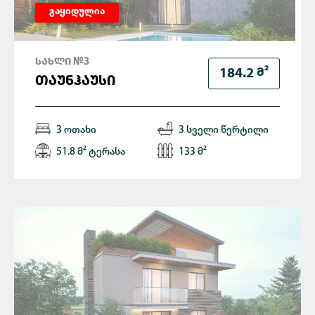
გაყიდულია
ᲡᲐᲮᲚᲘ №3
Მ²
184.2
ᲗᲐᲣᲜᲰᲐᲣᲡᲘ
3 ოთახი
3 სველი წერტილი
51.8 მ² ტერასა
133 მ²