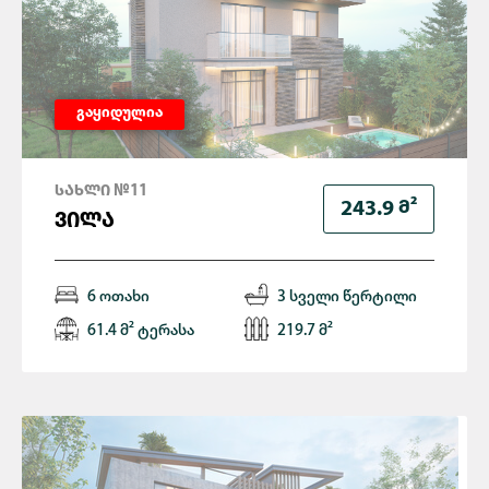
გაყიდულია
ᲡᲐᲮᲚᲘ №11
Მ²
243.9
ᲕᲘᲚᲐ
6 ოთახი
3 სველი წერტილი
61.4 მ² ტერასა
219.7 მ²