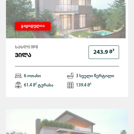
გაყიდულია
ᲡᲐᲮᲚᲘ №8
Მ²
243.9
ᲕᲘᲚᲐ
6 ოთახი
3 სველი წერტილი
61.4 მ² ტერასა
139.4 მ²