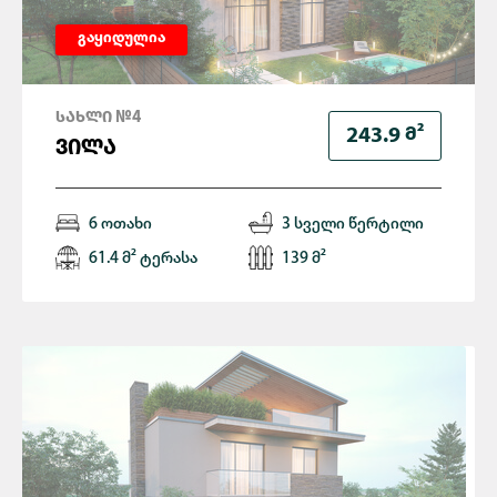
გაყიდულია
ᲡᲐᲮᲚᲘ №4
Მ²
243.9
ᲕᲘᲚᲐ
6 ოთახი
3 სველი წერტილი
61.4 მ² ტერასა
139 მ²