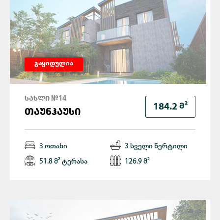
გაყიდულია
ᲡᲐᲮᲚᲘ №14
Მ²
184.2
ᲗᲐᲣᲜᲰᲐᲣᲡᲘ
3 ოთახი
3 სველი წერტილი
51.8 მ² ტერასა
126.9 მ²