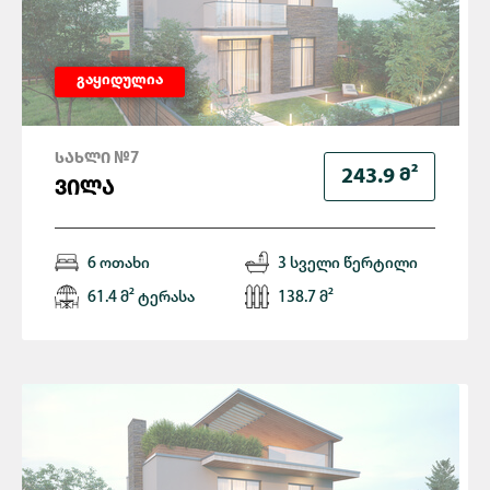
გაყიდულია
ᲡᲐᲮᲚᲘ №7
Მ²
243.9
ᲕᲘᲚᲐ
6 ოთახი
3 სველი წერტილი
61.4 მ² ტერასა
138.7 მ²