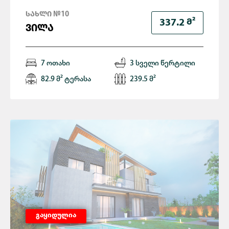
ᲡᲐᲮᲚᲘ №10
Მ²
337.2
ᲕᲘᲚᲐ
7 ოთახი
3 სველი წერტილი
82.9 მ² ტერასა
239.5 მ²
გაყიდულია