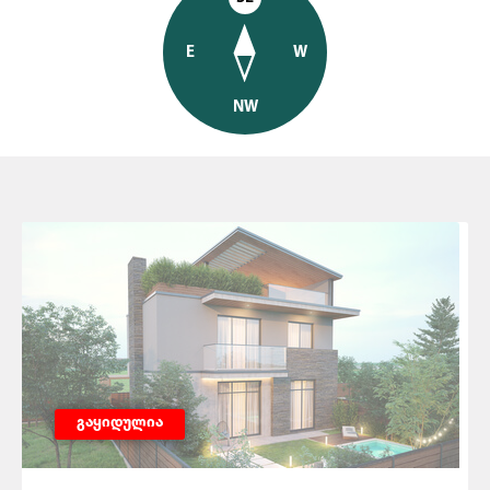
E
W
NW
გაყიდულია