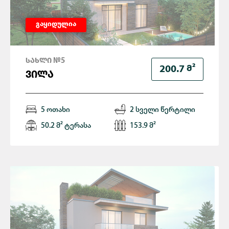
გაყიდულია
ᲡᲐᲮᲚᲘ №5
Მ²
200.7
ᲕᲘᲚᲐ
5 ოთახი
2 სველი წერტილი
50.2 მ² ტერასა
153.9 მ²