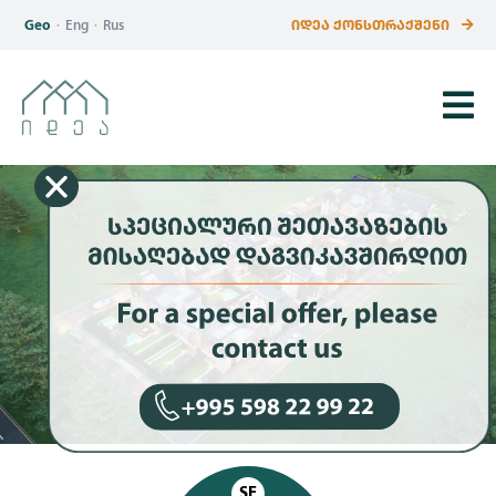
Geo
·
Eng
·
Rus
ᲘᲓᲔᲐ ᲥᲝᲜᲡᲗᲠᲐᲥᲨᲔᲜᲘ
SE