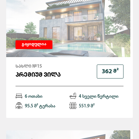
გაყიდულია
ᲡᲐᲮᲚᲘ №15
Მ²
362
ᲞᲠᲔᲛᲘᲣᲛ ᲕᲘᲚᲐ
6 ოთახი
4 სველი წერტილი
95.5 მ² ტერასა
551.9 მ²