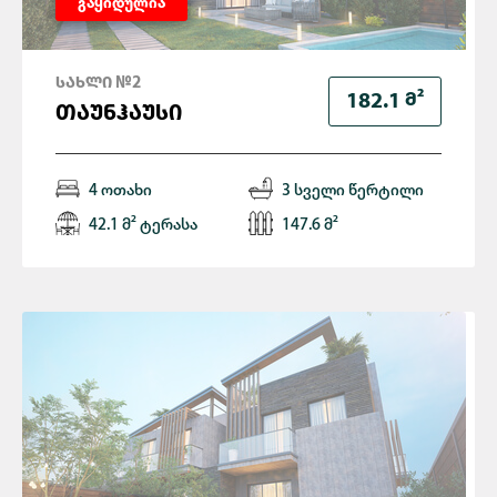
გაყიდულია
ᲡᲐᲮᲚᲘ №2
Მ²
182.1
ᲗᲐᲣᲜᲰᲐᲣᲡᲘ
4 ოთახი
3 სველი წერტილი
42.1 მ² ტერასა
147.6 მ²