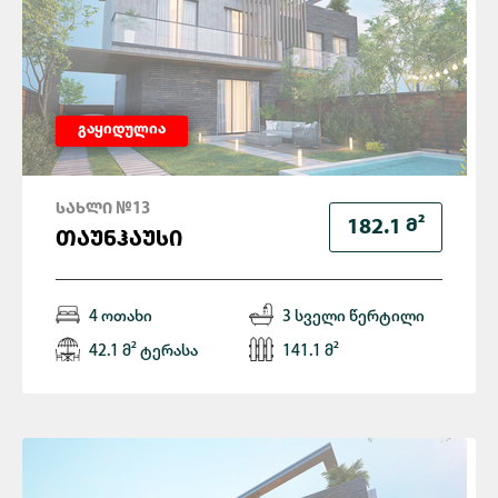
გაყიდულია
ᲡᲐᲮᲚᲘ №13
Მ²
182.1
ᲗᲐᲣᲜᲰᲐᲣᲡᲘ
4 ოთახი
3 სველი წერტილი
42.1 მ² ტერასა
141.1 მ²