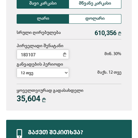
შავი კარკასი
მწვანე კარკასი
ლარი
დოლარი
სრული ღირებულება
L
პირველადი შენატანი
L
მინ. 30%
განვადების პერიოდი
მაქს. 12 თვე
ყოველთვიურად გადასახდელი
35,604
L
ᲒᲐᲥᲕᲗ ᲨᲔᲙᲘᲗᲮᲕᲐ?