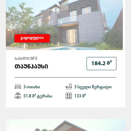
გაყიდულია
ᲡᲐᲮᲚᲘ №3
Მ²
184.2
ᲗᲐᲣᲜᲰᲐᲣᲡᲘ
3 ოთახი
3 სველი წერტილი
51.8 მ² ტერასა
133 მ²