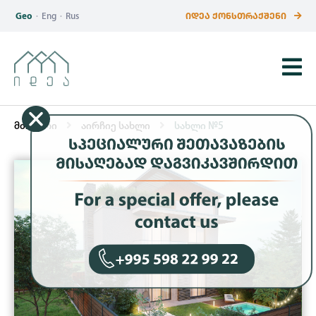
Geo
·
Eng
·
Rus
ᲘᲓᲔᲐ ᲥᲝᲜᲡᲗᲠᲐᲥᲨᲔᲜᲘ
მთავარი
აირჩიე სახლი
სახლი №5