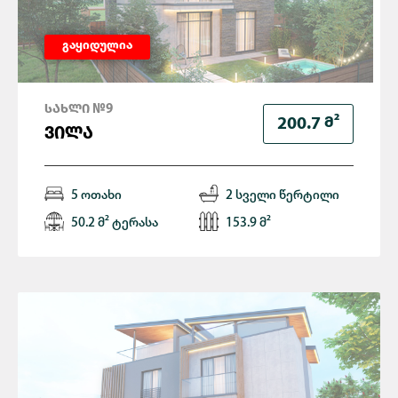
გაყიდულია
ᲡᲐᲮᲚᲘ №9
Მ²
200.7
ᲕᲘᲚᲐ
5 ოთახი
2 სველი წერტილი
50.2 მ² ტერასა
153.9 მ²