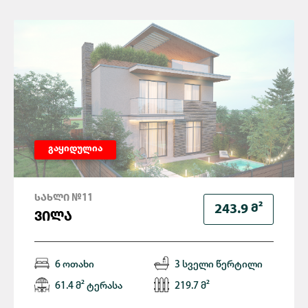
გაყიდულია
ᲡᲐᲮᲚᲘ №11
Მ²
243.9
ᲕᲘᲚᲐ
6 ოთახი
3 სველი წერტილი
61.4 მ² ტერასა
219.7 მ²