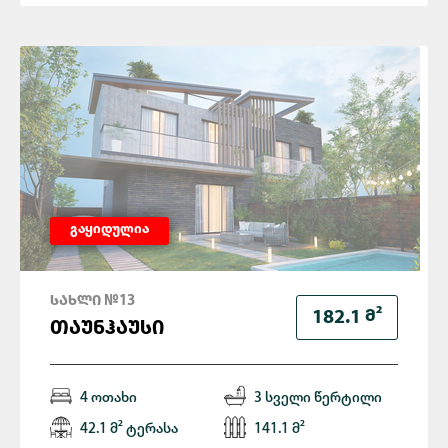
გაყიდულია
ᲡᲐᲮᲚᲘ №13
Მ²
182.1
ᲗᲐᲣᲜᲰᲐᲣᲡᲘ
4 ოთახი
3 სველი წერტილი
42.1 მ² ტერასა
141.1 მ²