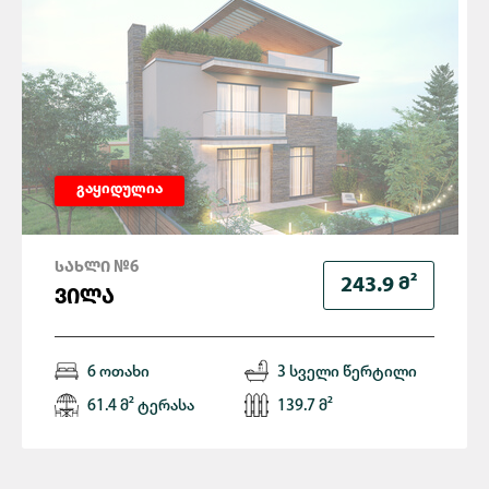
გაყიდულია
ᲡᲐᲮᲚᲘ №6
Მ²
243.9
ᲕᲘᲚᲐ
6 ოთახი
3 სველი წერტილი
61.4 მ² ტერასა
139.7 მ²