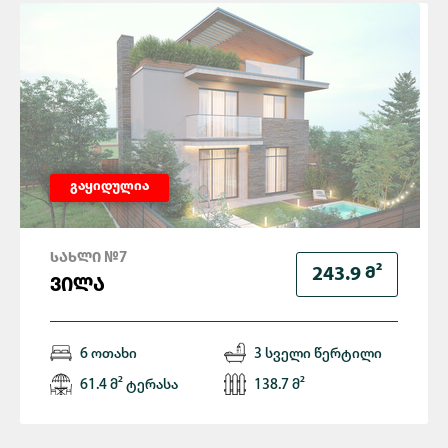
გაყიდულია
ᲡᲐᲮᲚᲘ №7
Მ²
243.9
ᲕᲘᲚᲐ
6 ოთახი
3 სველი წერტილი
61.4 მ² ტერასა
138.7 მ²