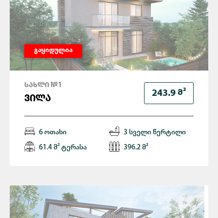
გაყიდულია
ᲡᲐᲮᲚᲘ №1
Მ²
243.9
ᲕᲘᲚᲐ
6 ოთახი
3 სველი წერტილი
61.4 მ² ტერასა
396.2 მ²