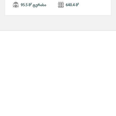
95.5 მ² ტერასა
640.4 მ²