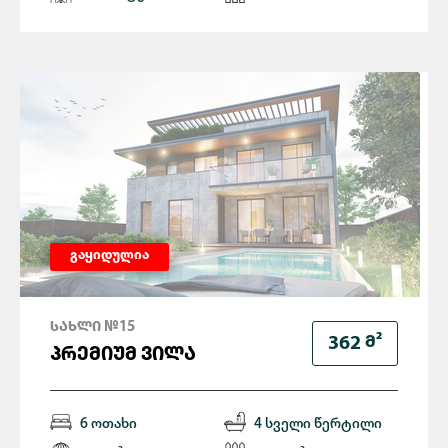
გაყიდულია
ᲡᲐᲮᲚᲘ №15
Მ²
362
ᲞᲠᲔᲛᲘᲣᲛ ᲕᲘᲚᲐ
6 ოთახი
4 სველი წერტილი