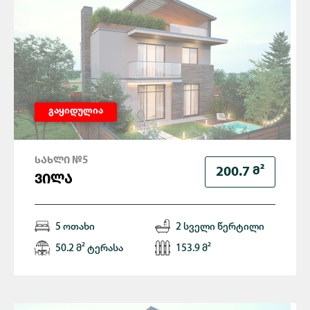
გაყიდულია
ᲡᲐᲮᲚᲘ №5
Მ²
200.7
ᲕᲘᲚᲐ
5 ოთახი
2 სველი წერტილი
50.2 მ² ტერასა
153.9 მ²