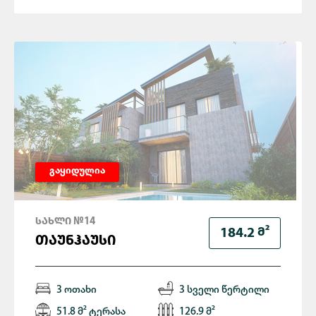
გაყიდულია
ᲡᲐᲮᲚᲘ №14
Მ²
184.2
ᲗᲐᲣᲜᲰᲐᲣᲡᲘ
3 ოთახი
3 სველი წერტილი
51.8 მ² ტერასა
126.9 მ²