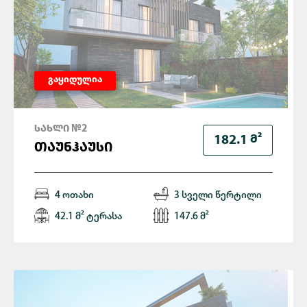
გაყიდულია
ᲡᲐᲮᲚᲘ №2
Მ²
182.1
ᲗᲐᲣᲜᲰᲐᲣᲡᲘ
4 ოთახი
3 სველი წერტილი
42.1 მ² ტერასა
147.6 მ²