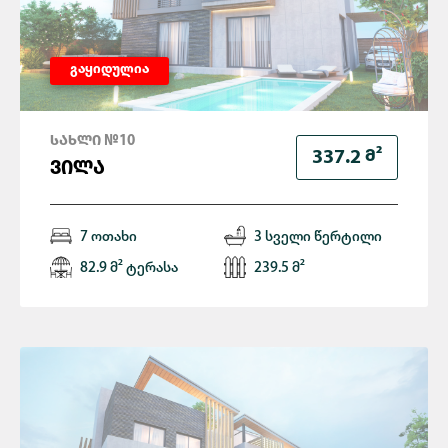
გაყიდულია
ᲡᲐᲮᲚᲘ №10
Მ²
337.2
ᲕᲘᲚᲐ
7 ოთახი
3 სველი წერტილი
82.9 მ² ტერასა
239.5 მ²