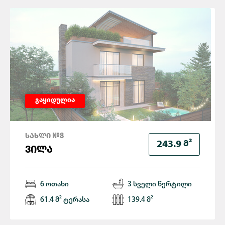
გაყიდულია
ᲡᲐᲮᲚᲘ №8
Მ²
243.9
ᲕᲘᲚᲐ
6 ოთახი
3 სველი წერტილი
61.4 მ² ტერასა
139.4 მ²