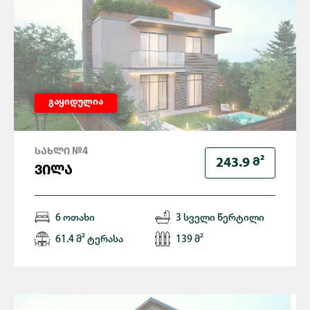
გაყიდულია
ᲡᲐᲮᲚᲘ №4
Მ²
243.9
ᲕᲘᲚᲐ
6 ოთახი
3 სველი წერტილი
61.4 მ² ტერასა
139 მ²