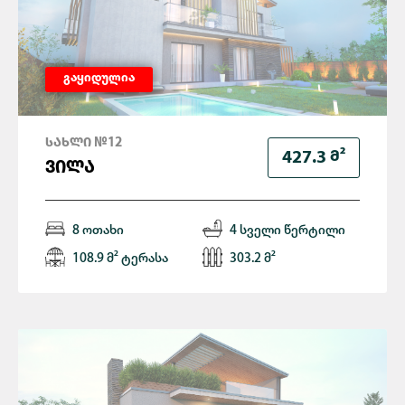
გაყიდულია
ᲡᲐᲮᲚᲘ №12
Მ²
427.3
ᲕᲘᲚᲐ
8 ოთახი
4 სველი წერტილი
108.9 მ² ტერასა
303.2 მ²