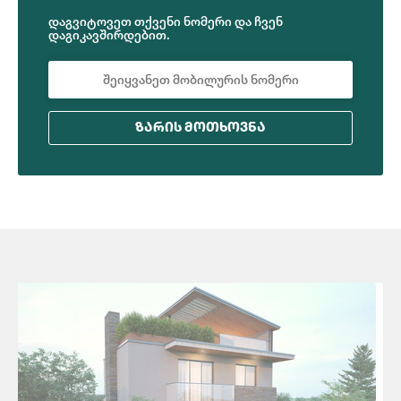
დაგვიტოვეთ თქვენი ნომერი და ჩვენ
დაგიკავშირდებით.
ᲖᲐᲠᲘᲡ ᲛᲝᲗᲮᲝᲕᲜᲐ