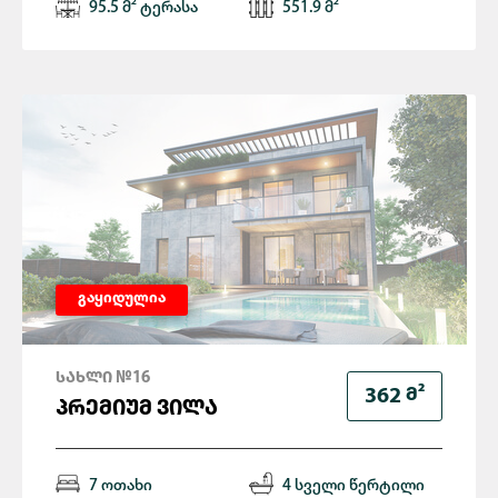
95.5 მ² ტერასა
551.9 მ²
გაყიდულია
ᲡᲐᲮᲚᲘ №16
Მ²
362
ᲞᲠᲔᲛᲘᲣᲛ ᲕᲘᲚᲐ
7 ოთახი
4 სველი წერტილი