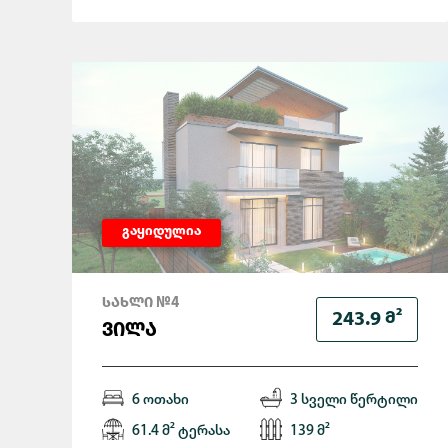
გაყიდულია
ᲡᲐᲮᲚᲘ №4
Მ²
243.9
ᲕᲘᲚᲐ
6 ოთახი
3 სველი წერტილი
61.4 მ² ტერასა
139 მ²