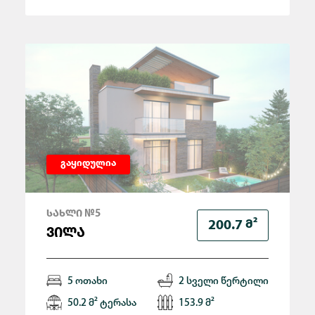
გაყიდულია
ᲡᲐᲮᲚᲘ №5
Მ²
200.7
ᲕᲘᲚᲐ
5 ოთახი
2 სველი წერტილი
50.2 მ² ტერასა
153.9 მ²