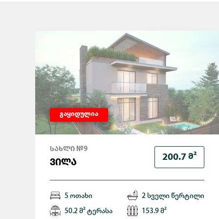
გაყიდულია
ᲡᲐᲮᲚᲘ №9
Მ²
200.7
ᲕᲘᲚᲐ
5 ოთახი
2 სველი წერტილი
50.2 მ² ტერასა
153.9 მ²