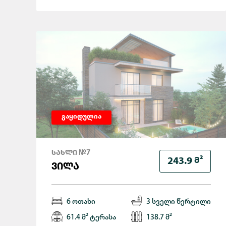
გაყიდულია
ᲡᲐᲮᲚᲘ №7
Მ²
243.9
ᲕᲘᲚᲐ
6 ოთახი
3 სველი წერტილი
61.4 მ² ტერასა
138.7 მ²