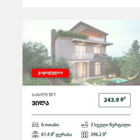
გაყიდულია
ᲡᲐᲮᲚᲘ №1
Მ²
243.9
ᲕᲘᲚᲐ
6 ოთახი
3 სველი წერტილი
61.4 მ² ტერასა
396.2 მ²