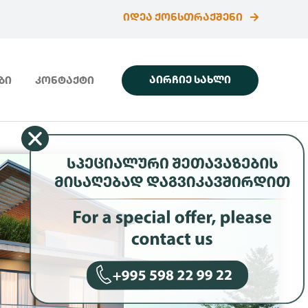
ᲘᲓᲔᲐ ᲥᲝᲜᲡᲗᲠᲐᲥᲨᲔᲜᲘ
ᲐᲘᲠᲩᲘᲔ ᲡᲐᲮᲚᲘ
ᲑᲘ
ᲙᲝᲜᲢᲐᲥᲢᲘ