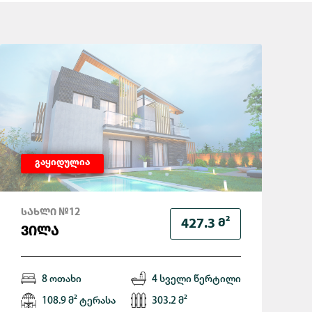
გაყიდულია
ᲡᲐᲮᲚᲘ №12
Მ²
427.3
ᲕᲘᲚᲐ
8 ოთახი
4 სველი წერტილი
108.9 მ² ტერასა
303.2 მ²