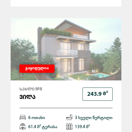
გაყიდულია
ᲡᲐᲮᲚᲘ №8
Მ²
243.9
ᲕᲘᲚᲐ
6 ოთახი
3 სველი წერტილი
61.4 მ² ტერასა
139.4 მ²