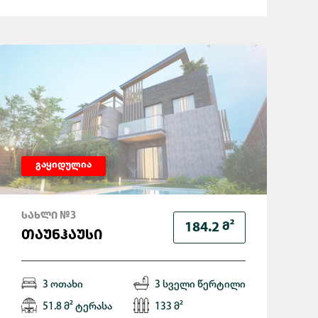
გაყიდულია
ᲡᲐᲮᲚᲘ №3
Მ²
184.2
ᲗᲐᲣᲜᲰᲐᲣᲡᲘ
3 ოთახი
3 სველი წერტილი
51.8 მ² ტერასა
133 მ²