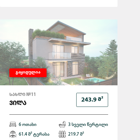
გაყიდულია
ᲡᲐᲮᲚᲘ №11
Მ²
243.9
ᲕᲘᲚᲐ
6 ოთახი
3 სველი წერტილი
61.4 მ² ტერასა
219.7 მ²