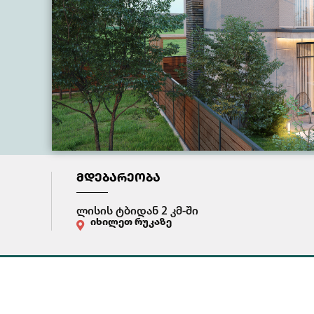
ᲛᲓᲔᲑᲐᲠᲔᲝᲑᲐ
ლისის ტბიდან 2 კმ-ში
იხილეთ რუკაზე