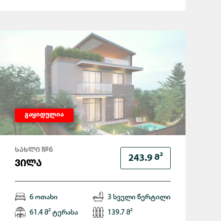
გაყიდულია
ᲡᲐᲮᲚᲘ №6
Მ²
243.9
ᲕᲘᲚᲐ
6 ოთახი
3 სველი წერტილი
61.4 მ² ტერასა
139.7 მ²