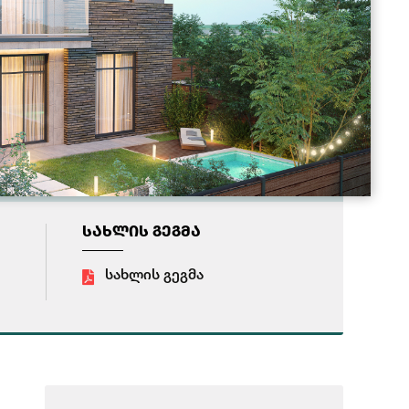
ᲡᲐᲮᲚᲘᲡ ᲒᲔᲒᲛᲐ
სახლის გეგმა