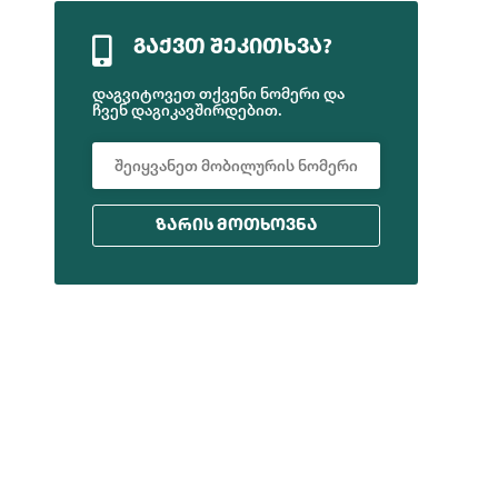
ᲒᲐᲥᲕᲗ ᲨᲔᲙᲘᲗᲮᲕᲐ?
დაგვიტოვეთ თქვენი ნომერი და
ჩვენ დაგიკავშირდებით.
ᲖᲐᲠᲘᲡ ᲛᲝᲗᲮᲝᲕᲜᲐ