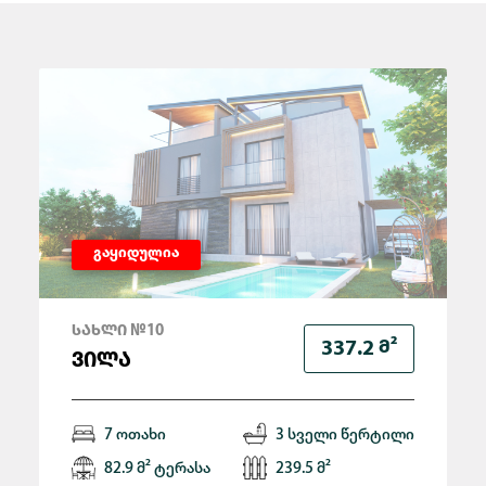
გაყიდულია
ᲡᲐᲮᲚᲘ №10
Მ²
337.2
ᲕᲘᲚᲐ
7 ოთახი
3 სველი წერტილი
82.9 მ² ტერასა
239.5 მ²