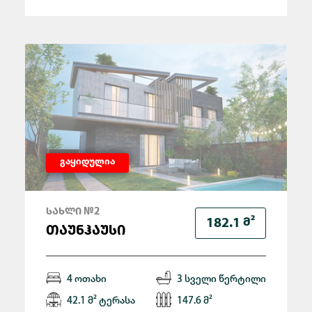
გაყიდულია
ᲡᲐᲮᲚᲘ №2
Მ²
182.1
ᲗᲐᲣᲜᲰᲐᲣᲡᲘ
4 ოთახი
3 სველი წერტილი
42.1 მ² ტერასა
147.6 მ²