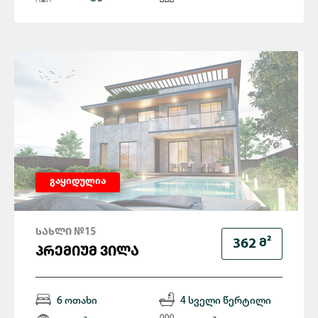
გაყიდულია
ᲡᲐᲮᲚᲘ №15
Მ²
362
ᲞᲠᲔᲛᲘᲣᲛ ᲕᲘᲚᲐ
6 ოთახი
4 სველი წერტილი