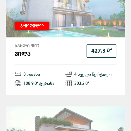
გაყიდულია
ᲡᲐᲮᲚᲘ №12
Მ²
427.3
ᲕᲘᲚᲐ
8 ოთახი
4 სველი წერტილი
108.9 მ² ტერასა
303.2 მ²