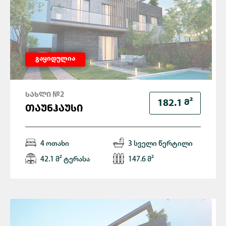
გაყიდულია
ᲡᲐᲮᲚᲘ №2
Მ²
182.1
ᲗᲐᲣᲜᲰᲐᲣᲡᲘ
4 ოთახი
3 სველი წერტილი
42.1 მ² ტერასა
147.6 მ²