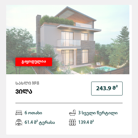
გაყიდულია
ᲡᲐᲮᲚᲘ №8
Მ²
243.9
ᲕᲘᲚᲐ
6 ოთახი
3 სველი წერტილი
61.4 მ² ტერასა
139.4 მ²