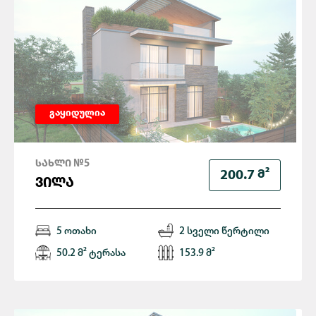
გაყიდულია
ᲡᲐᲮᲚᲘ №5
Მ²
200.7
ᲕᲘᲚᲐ
5 ოთახი
2 სველი წერტილი
50.2 მ² ტერასა
153.9 მ²