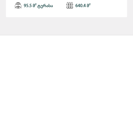
95.5 მ² ტერასა
640.4 მ²