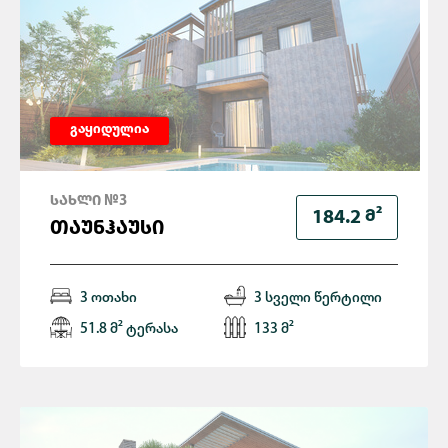
გაყიდულია
ᲡᲐᲮᲚᲘ №3
Მ²
184.2
ᲗᲐᲣᲜᲰᲐᲣᲡᲘ
3 ოთახი
3 სველი წერტილი
51.8 მ² ტერასა
133 მ²