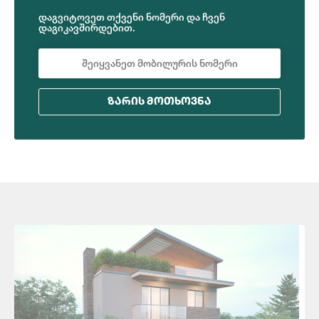
დაგვიტოვეთ თქვენი ნომერი და ჩვენ
დაგიკავშირდებით.
ᲖᲐᲠᲘᲡ ᲛᲝᲗᲮᲝᲕᲜᲐ