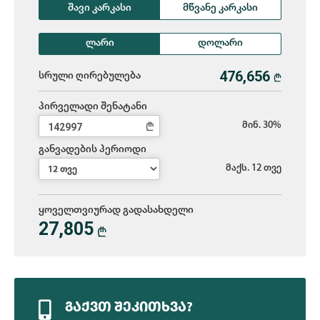
შავი კარკასი
მწვანე კარკასი
ლარი
დოლარი
სრული ღირებულება
L
პირველადი შენატანი
L
მინ. 30%
განვადების პერიოდი
მაქს. 12 თვე
ყოველთვიურად გადასახდელი
27,805
L
ᲒᲐᲥᲕᲗ ᲨᲔᲙᲘᲗᲮᲕᲐ?