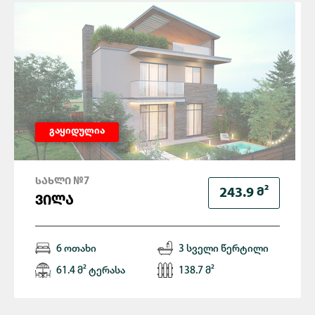
გაყიდულია
ᲡᲐᲮᲚᲘ №7
Მ²
243.9
ᲕᲘᲚᲐ
6 ოთახი
3 სველი წერტილი
61.4 მ² ტერასა
138.7 მ²