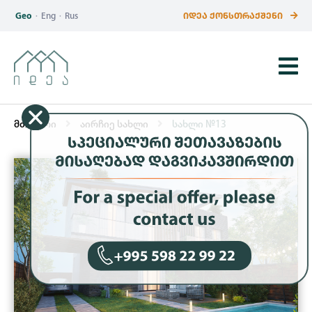
Geo
·
Eng
·
Rus
ᲘᲓᲔᲐ ᲥᲝᲜᲡᲗᲠᲐᲥᲨᲔᲜᲘ
მთავარი
აირჩიე სახლი
სახლი №13