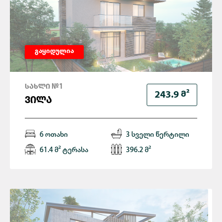
გაყიდულია
ᲡᲐᲮᲚᲘ №1
Მ²
243.9
ᲕᲘᲚᲐ
6 ოთახი
3 სველი წერტილი
61.4 მ² ტერასა
396.2 მ²