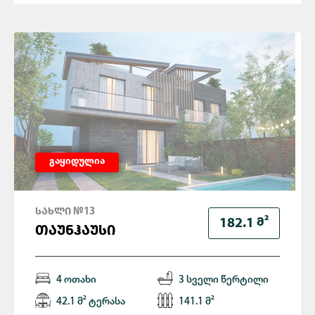
გაყიდულია
ᲡᲐᲮᲚᲘ №13
Მ²
182.1
ᲗᲐᲣᲜᲰᲐᲣᲡᲘ
4 ოთახი
3 სველი წერტილი
42.1 მ² ტერასა
141.1 მ²