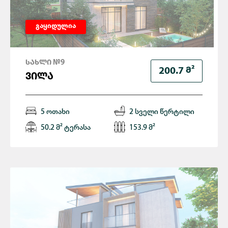
გაყიდულია
ᲡᲐᲮᲚᲘ №9
Მ²
200.7
ᲕᲘᲚᲐ
5 ოთახი
2 სველი წერტილი
50.2 მ² ტერასა
153.9 მ²