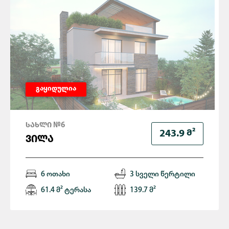
გაყიდულია
ᲡᲐᲮᲚᲘ №6
Მ²
243.9
ᲕᲘᲚᲐ
6 ოთახი
3 სველი წერტილი
61.4 მ² ტერასა
139.7 მ²