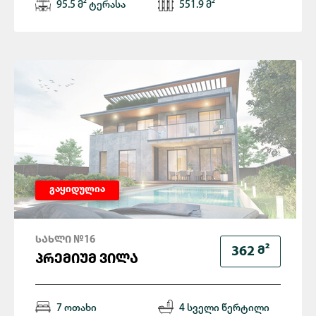
95.5 მ² ტერასა
551.9 მ²
გაყიდულია
ᲡᲐᲮᲚᲘ №16
Მ²
362
ᲞᲠᲔᲛᲘᲣᲛ ᲕᲘᲚᲐ
7 ოთახი
4 სველი წერტილი