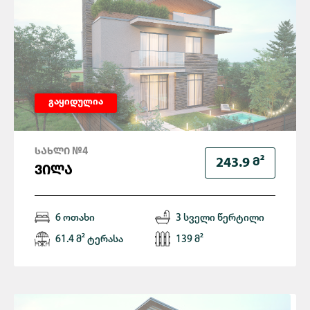
გაყიდულია
ᲡᲐᲮᲚᲘ №4
Მ²
243.9
ᲕᲘᲚᲐ
6 ოთახი
3 სველი წერტილი
61.4 მ² ტერასა
139 მ²