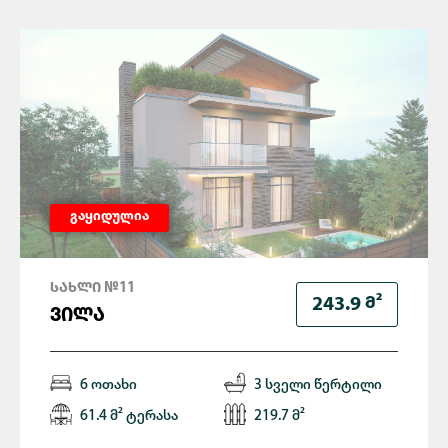
გაყიდულია
ᲡᲐᲮᲚᲘ №11
Მ²
243.9
ᲕᲘᲚᲐ
6 ოთახი
3 სველი წერტილი
61.4 მ² ტერასა
219.7 მ²