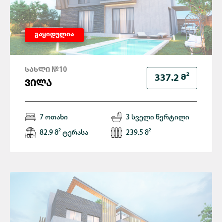
გაყიდულია
ᲡᲐᲮᲚᲘ №10
Მ²
337.2
ᲕᲘᲚᲐ
7 ოთახი
3 სველი წერტილი
82.9 მ² ტერასა
239.5 მ²