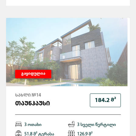
გაყიდულია
ᲡᲐᲮᲚᲘ №14
Მ²
184.2
ᲗᲐᲣᲜᲰᲐᲣᲡᲘ
3 ოთახი
3 სველი წერტილი
51.8 მ² ტერასა
126.9 მ²