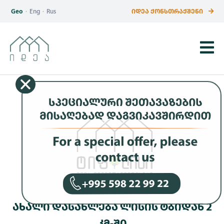
Geo
·
Eng
·
Rus
ᲘᲓᲔᲐ ᲥᲝᲜᲡᲗᲠᲐᲥᲨᲔᲜᲘ
ᲐᲮᲐᲚᲘ ᲓᲐᲡᲐᲮᲚᲔᲑᲐ ᲚᲘᲡᲘᲡ ᲢᲑᲘᲓᲐᲜ 2