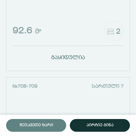
92.6
2
Მ²
გაყიდულია
№708-709
ᲡᲐᲠᲗᲣᲚᲘ 7
ᲨᲔᲣᲙᲕᲔᲗᲔ ᲖᲐᲠᲘ
ᲐᲘᲠᲩᲘᲔ ᲑᲘᲜᲐ