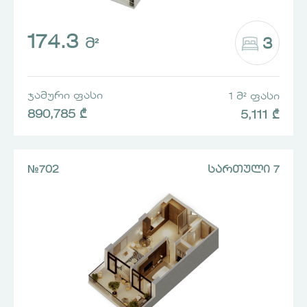
174.3
3
Მ²
ᲯᲐᲛᲣᲠᲘ ᲤᲐᲡᲘ
1 Მ² ᲤᲐᲡᲘ
890,785 ₾
5,111 ₾
№702
ᲡᲐᲠᲗᲣᲚᲘ 7