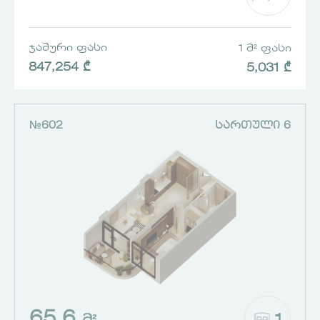
ᲯᲐᲛᲣᲠᲘ ᲤᲐᲡᲘ
1 Მ² ᲤᲐᲡᲘ
847,254 ₾
5,031 ₾
№602
ᲡᲐᲠᲗᲣᲚᲘ 6
65.6