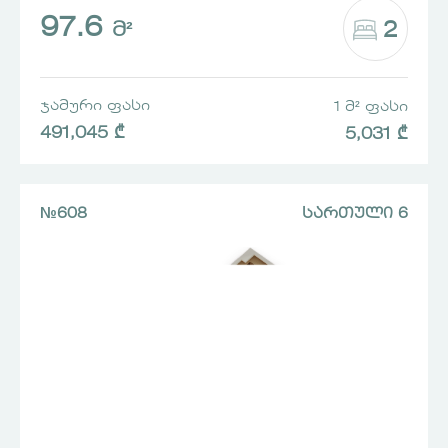
97.6
2
Მ²
ᲯᲐᲛᲣᲠᲘ ᲤᲐᲡᲘ
1 Მ² ᲤᲐᲡᲘ
491,045 ₾
5,031 ₾
№608
ᲡᲐᲠᲗᲣᲚᲘ 6