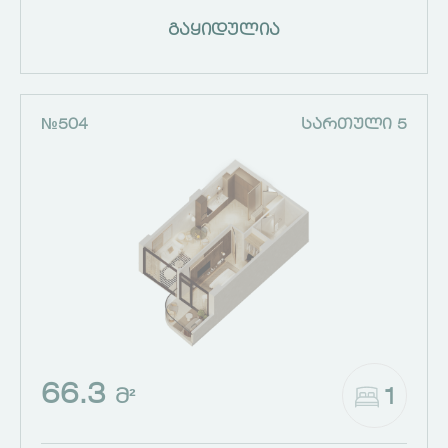
გაყიდულია
№504
ᲡᲐᲠᲗᲣᲚᲘ 5
66.3
1
Მ²