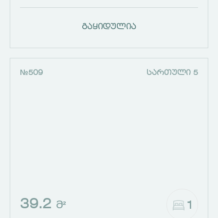
გაყიდულია
№509
ᲡᲐᲠᲗᲣᲚᲘ 5
39.2
1
Მ²