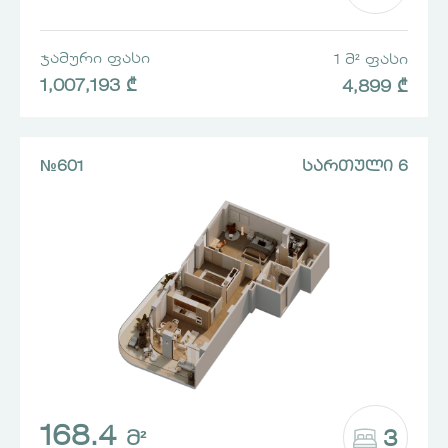
ᲯᲐᲛᲣᲠᲘ ᲤᲐᲡᲘ
1 Მ² ᲤᲐᲡᲘ
1,007,193 ₾
4,899 ₾
№601
ᲡᲐᲠᲗᲣᲚᲘ 6
168.4
3
Მ²