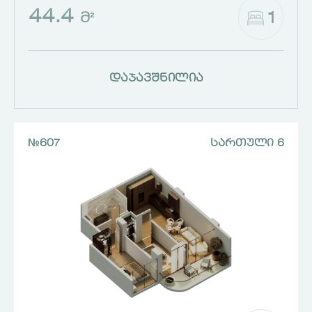
44.4
1
Მ²
დაჯავშნილია
№607
ᲡᲐᲠᲗᲣᲚᲘ 6