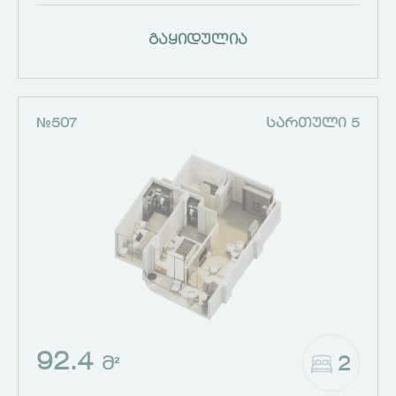
გაყიდულია
№507
ᲡᲐᲠᲗᲣᲚᲘ 5
92.4
2
Მ²