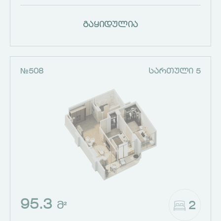
გაყიდულია
№508
ᲡᲐᲠᲗᲣᲚᲘ 5
95.3
2
Მ²