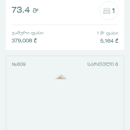
73.4
1
Მ²
ᲯᲐᲛᲣᲠᲘ ᲤᲐᲡᲘ
1 Მ² ᲤᲐᲡᲘ
379,008 ₾
5,164 ₾
№609
ᲡᲐᲠᲗᲣᲚᲘ 6