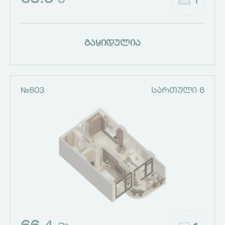
1
Მ²
გაყიდულია
№603
ᲡᲐᲠᲗᲣᲚᲘ 6