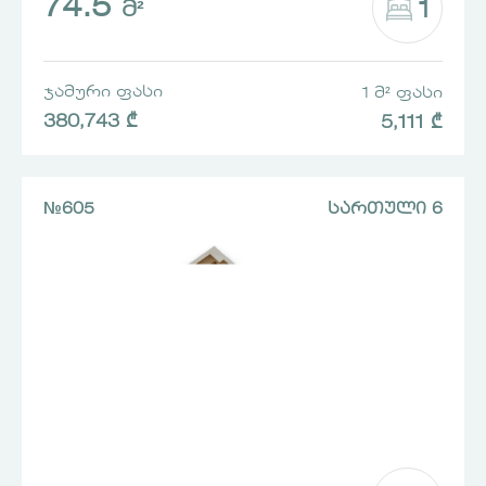
74.5
1
Მ²
ᲯᲐᲛᲣᲠᲘ ᲤᲐᲡᲘ
1 Მ² ᲤᲐᲡᲘ
380,743 ₾
5,111 ₾
№605
ᲡᲐᲠᲗᲣᲚᲘ 6