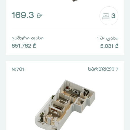
169.3
3
Მ²
ᲯᲐᲛᲣᲠᲘ ᲤᲐᲡᲘ
1 Მ² ᲤᲐᲡᲘ
851,782 ₾
5,031 ₾
№701
ᲡᲐᲠᲗᲣᲚᲘ 7