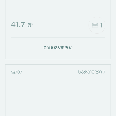
41.7
1
Მ²
გაყიდულია
№707
ᲡᲐᲠᲗᲣᲚᲘ 7