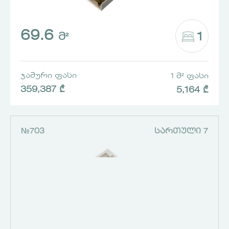
69.6
1
Მ²
ᲯᲐᲛᲣᲠᲘ ᲤᲐᲡᲘ
1 Მ² ᲤᲐᲡᲘ
359,387 ₾
5,164 ₾
№703
ᲡᲐᲠᲗᲣᲚᲘ 7