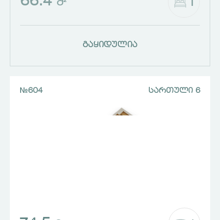
66.4
1
Მ²
გაყიდულია
№604
ᲡᲐᲠᲗᲣᲚᲘ 6