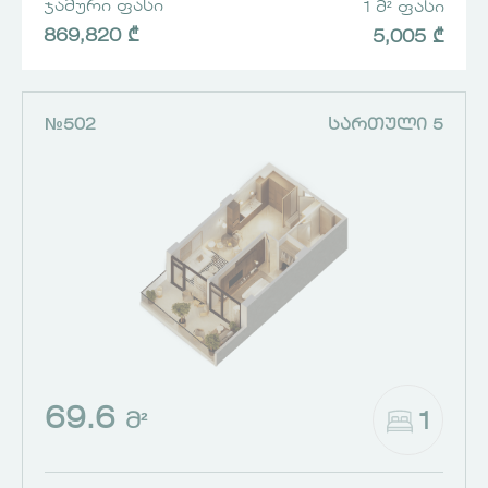
ᲯᲐᲛᲣᲠᲘ ᲤᲐᲡᲘ
1 Მ² ᲤᲐᲡᲘ
869,820 ₾
5,005 ₾
№502
ᲡᲐᲠᲗᲣᲚᲘ 5
69.6
1
Მ²