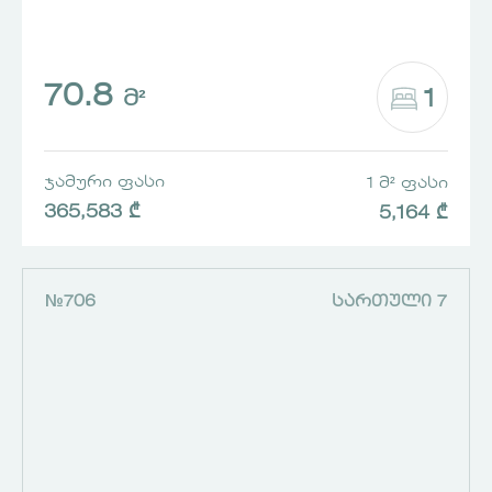
70.8
1
Მ²
ᲯᲐᲛᲣᲠᲘ ᲤᲐᲡᲘ
1 Მ² ᲤᲐᲡᲘ
365,583 ₾
5,164 ₾
№706
ᲡᲐᲠᲗᲣᲚᲘ 7