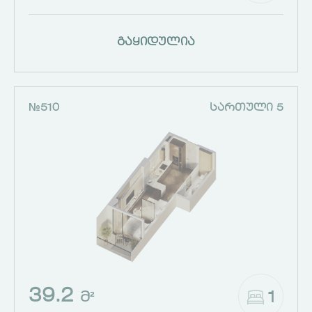
გაყიდულია
№510
ᲡᲐᲠᲗᲣᲚᲘ 5
39.2
1
Მ²