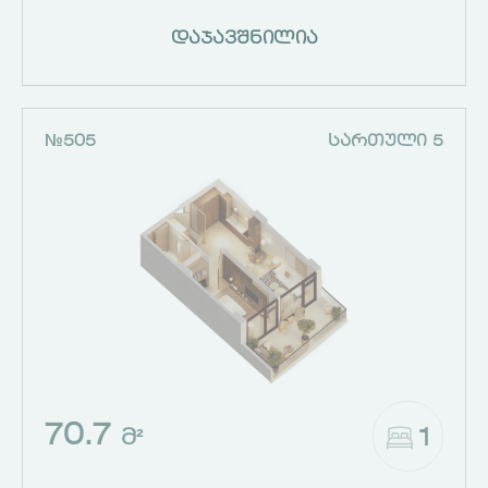
დაჯავშნილია
№505
ᲡᲐᲠᲗᲣᲚᲘ 5
70.7
1
Მ²