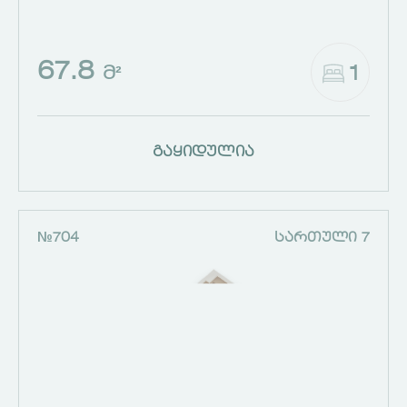
67.8
1
Მ²
გაყიდულია
№704
ᲡᲐᲠᲗᲣᲚᲘ 7