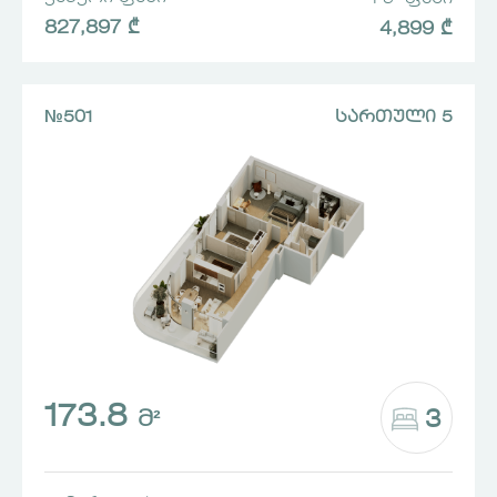
827,897 ₾
4,899 ₾
№501
ᲡᲐᲠᲗᲣᲚᲘ 5
173.8
3
Მ²