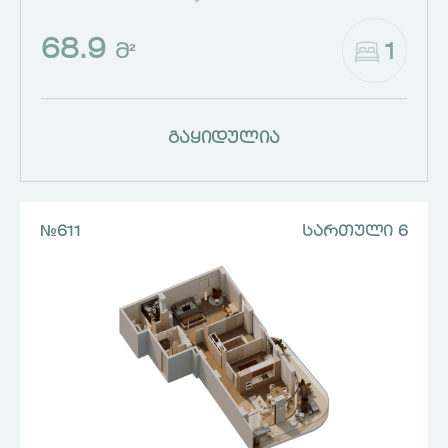
68.9
1
Მ²
გაყიდულია
№611
ᲡᲐᲠᲗᲣᲚᲘ 6