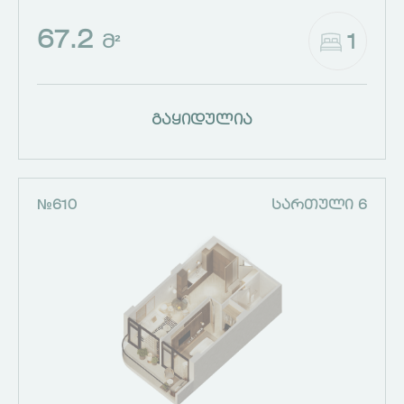
67.2
1
Მ²
გაყიდულია
№610
ᲡᲐᲠᲗᲣᲚᲘ 6