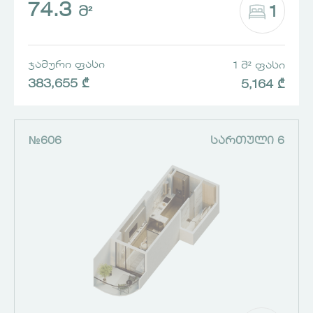
74.3
1
Მ²
ᲯᲐᲛᲣᲠᲘ ᲤᲐᲡᲘ
1 Მ² ᲤᲐᲡᲘ
383,655 ₾
5,164 ₾
№606
ᲡᲐᲠᲗᲣᲚᲘ 6