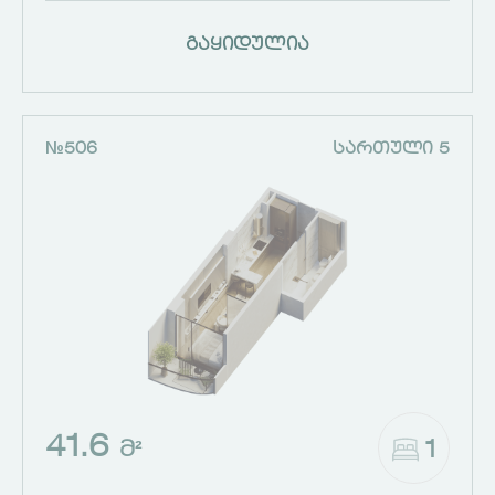
გაყიდულია
№506
ᲡᲐᲠᲗᲣᲚᲘ 5
41.6
1
Მ²