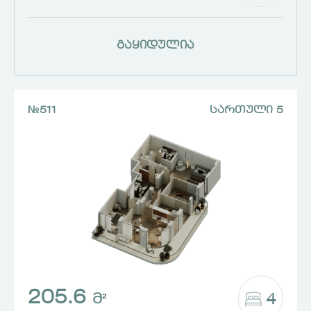
გაყიდულია
№511
ᲡᲐᲠᲗᲣᲚᲘ 5
205.6
4
Მ²