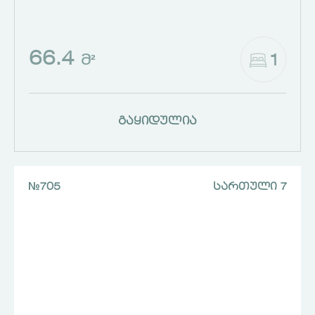
66.4
1
Მ²
გაყიდულია
№705
ᲡᲐᲠᲗᲣᲚᲘ 7