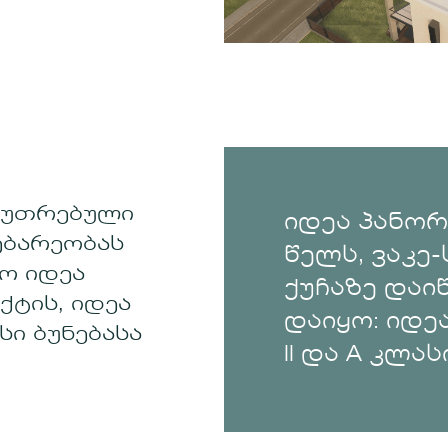
კუთრებული
იდეა პანორ
ებარეობას
წელს, ვაკე
ო იდეა
ქუჩაზე დაი
ქტის, იდეა
დაიყო: იდეა
სი ბუნებასა
II და A კლა