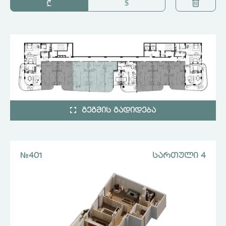
$
₾
9
9
4
4
10
10
11
11
ᲒᲔᲒᲛᲘᲡ ᲒᲐᲓᲘᲓᲔᲑᲐ
№401
ᲡᲐᲠᲗᲣᲚᲘ 4