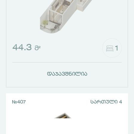
44.3
1
Მ²
დაჯავშნილია
№407
ᲡᲐᲠᲗᲣᲚᲘ 4