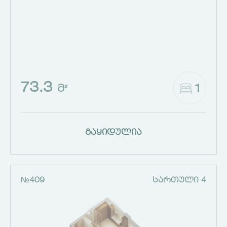
73.3
1
Მ²
გაყიდულია
№409
ᲡᲐᲠᲗᲣᲚᲘ 4