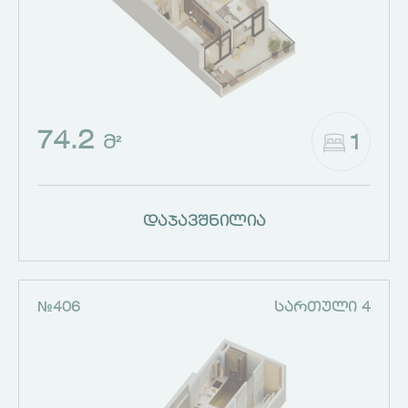
74.2
1
Მ²
დაჯავშნილია
№406
ᲡᲐᲠᲗᲣᲚᲘ 4