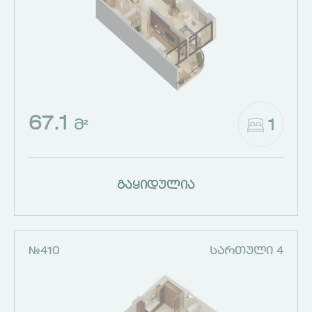
67.1
1
Მ²
გაყიდულია
№410
ᲡᲐᲠᲗᲣᲚᲘ 4