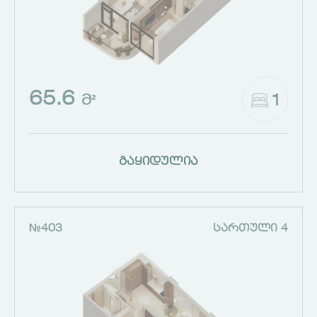
65.6
1
Მ²
გაყიდულია
№403
ᲡᲐᲠᲗᲣᲚᲘ 4