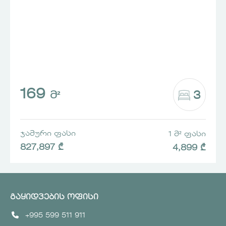
169
3
Მ²
ᲯᲐᲛᲣᲠᲘ ᲤᲐᲡᲘ
1 Მ² ᲤᲐᲡᲘ
827,897 ₾
4,899 ₾
გაყიდვების ოფისი
+995 599 511 911