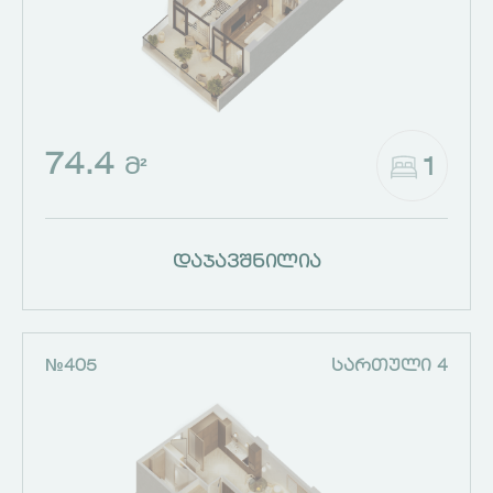
74.4
1
Მ²
დაჯავშნილია
№405
ᲡᲐᲠᲗᲣᲚᲘ 4