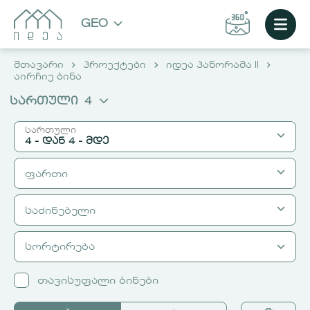
GEO
მთავარი
პროექტები
იდეა პანორამა II
აირჩიე ბინა
სართული
4
სართული
4 - დან
4 - მდე
ფართი
დან
მდე
2
2
საძინებელი
მ² დან
3
მ² მდე
3
4
4
სორტირება
დან
5
მდე
5
6
6
1
1
თავისუფალი ბინები
7
7
2
2
ᲐᲘᲠᲩᲘᲔ ᲑᲘᲜᲐ
8
8
3
3