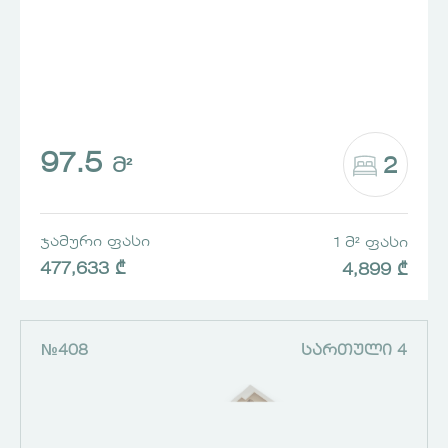
97.5
2
Მ²
ᲯᲐᲛᲣᲠᲘ ᲤᲐᲡᲘ
1 Მ² ᲤᲐᲡᲘ
477,633 ₾
4,899 ₾
№408
ᲡᲐᲠᲗᲣᲚᲘ 4