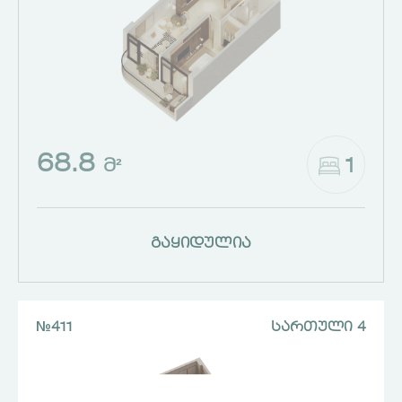
68.8
1
Მ²
გაყიდულია
№411
ᲡᲐᲠᲗᲣᲚᲘ 4