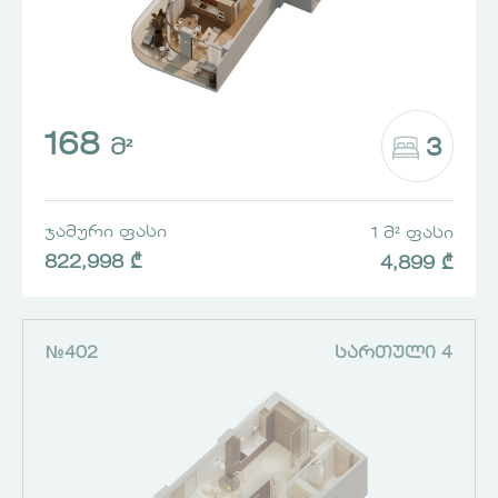
168
3
Მ²
ᲯᲐᲛᲣᲠᲘ ᲤᲐᲡᲘ
1 Მ² ᲤᲐᲡᲘ
822,998 ₾
4,899 ₾
№402
ᲡᲐᲠᲗᲣᲚᲘ 4