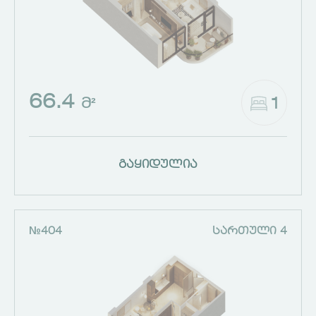
66.4
1
Მ²
გაყიდულია
№404
ᲡᲐᲠᲗᲣᲚᲘ 4