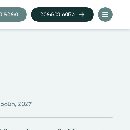
ე ზარი
ᲐᲘᲠᲩᲘᲔ ᲑᲘᲜᲐ
ვნისი, 2027