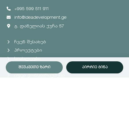
+995 599 511 911
info@ideadevelopment.ge
გ. დანელიას ქუჩა 57
ჩვენ შესახებ
პროექტები
სიახლეები
იდეა ქარდი
ᲨᲔᲣᲙᲕᲔᲗᲔ ᲖᲐᲠᲘ
ᲐᲘᲠᲩᲘᲔ ᲑᲘᲜᲐ
იდეა ქონსთრაქშენი
კონტაქტი
© 2026 იდეა დეველოპმენტი