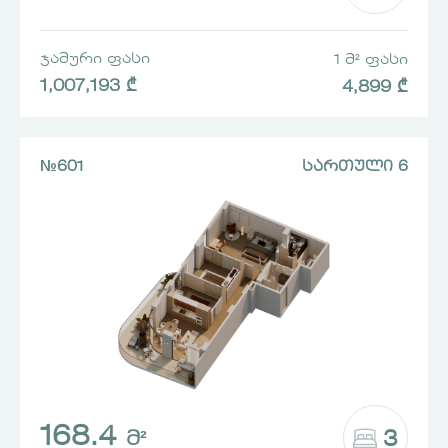
ᲯᲐᲛᲣᲠᲘ ᲤᲐᲡᲘ
1 Მ² ᲤᲐᲡᲘ
1,007,193 ₾
4,899 ₾
№601
ᲡᲐᲠᲗᲣᲚᲘ 6
168.4
3
Მ²