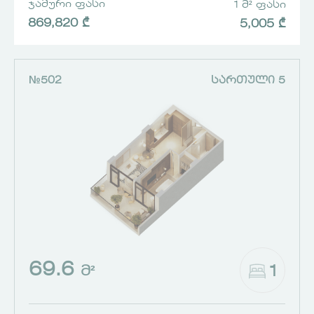
ᲯᲐᲛᲣᲠᲘ ᲤᲐᲡᲘ
1 Მ² ᲤᲐᲡᲘ
869,820 ₾
5,005 ₾
№502
ᲡᲐᲠᲗᲣᲚᲘ 5
69.6
1
Მ²