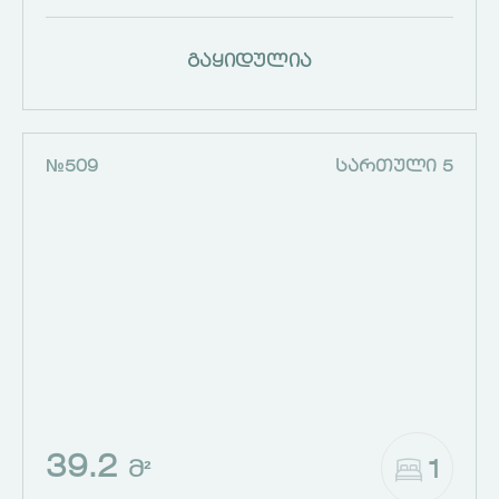
გაყიდულია
№509
ᲡᲐᲠᲗᲣᲚᲘ 5
39.2
1
Მ²