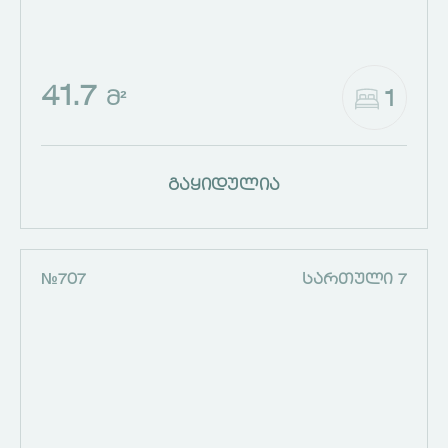
41.7
1
Მ²
გაყიდულია
№707
ᲡᲐᲠᲗᲣᲚᲘ 7