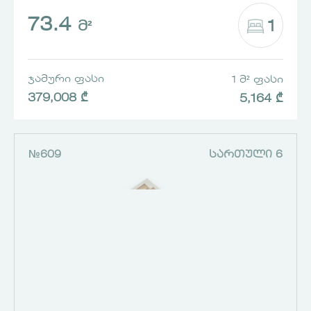
73.4
1
Მ²
ᲯᲐᲛᲣᲠᲘ ᲤᲐᲡᲘ
1 Მ² ᲤᲐᲡᲘ
379,008 ₾
5,164 ₾
№609
ᲡᲐᲠᲗᲣᲚᲘ 6