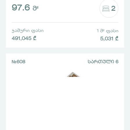
97.6
2
Მ²
ᲯᲐᲛᲣᲠᲘ ᲤᲐᲡᲘ
1 Მ² ᲤᲐᲡᲘ
491,045 ₾
5,031 ₾
№608
ᲡᲐᲠᲗᲣᲚᲘ 6