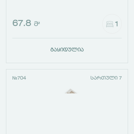
67.8
1
Მ²
გაყიდულია
№704
ᲡᲐᲠᲗᲣᲚᲘ 7