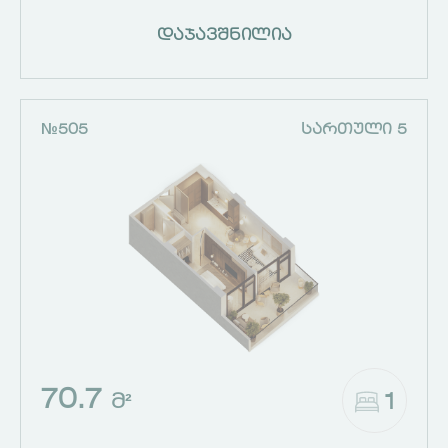
დაჯავშნილია
№505
ᲡᲐᲠᲗᲣᲚᲘ 5
70.7
1
Მ²