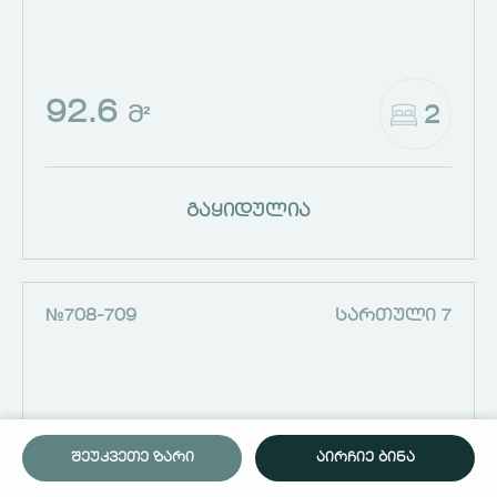
92.6
2
Მ²
გაყიდულია
№708-709
ᲡᲐᲠᲗᲣᲚᲘ 7
ᲨᲔᲣᲙᲕᲔᲗᲔ ᲖᲐᲠᲘ
ᲐᲘᲠᲩᲘᲔ ᲑᲘᲜᲐ