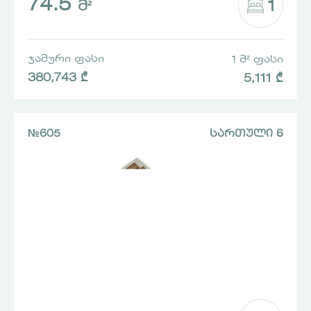
74.5
1
Მ²
ᲯᲐᲛᲣᲠᲘ ᲤᲐᲡᲘ
1 Მ² ᲤᲐᲡᲘ
380,743 ₾
5,111 ₾
№605
ᲡᲐᲠᲗᲣᲚᲘ 6