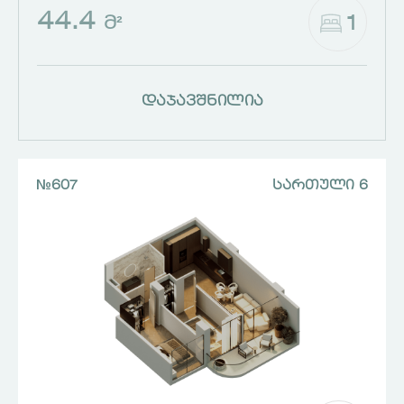
44.4
1
Მ²
დაჯავშნილია
№607
ᲡᲐᲠᲗᲣᲚᲘ 6