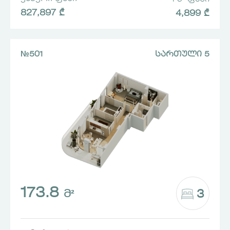
827,897 ₾
4,899 ₾
№501
ᲡᲐᲠᲗᲣᲚᲘ 5
173.8
3
Მ²