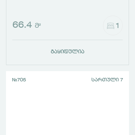
66.4
1
Მ²
გაყიდულია
№705
ᲡᲐᲠᲗᲣᲚᲘ 7