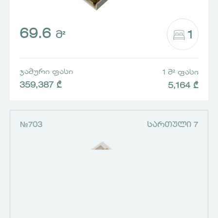
69.6
1
Მ²
ᲯᲐᲛᲣᲠᲘ ᲤᲐᲡᲘ
1 Მ² ᲤᲐᲡᲘ
359,387 ₾
5,164 ₾
№703
ᲡᲐᲠᲗᲣᲚᲘ 7