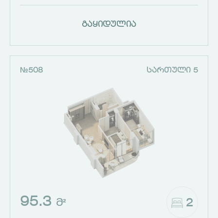
გაყიდულია
№508
ᲡᲐᲠᲗᲣᲚᲘ 5
95.3
2
Მ²