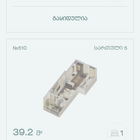
გაყიდულია
№510
ᲡᲐᲠᲗᲣᲚᲘ 5
39.2
1
Მ²