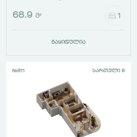
68.9
1
Მ²
გაყიდულია
№611
ᲡᲐᲠᲗᲣᲚᲘ 6