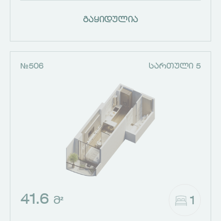
გაყიდულია
№506
ᲡᲐᲠᲗᲣᲚᲘ 5
41.6
1
Მ²