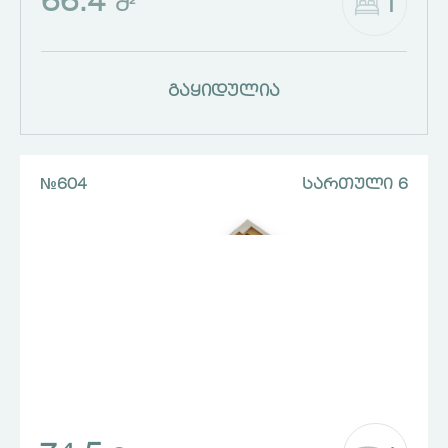
66.4
1
Მ²
გაყიდულია
№604
ᲡᲐᲠᲗᲣᲚᲘ 6