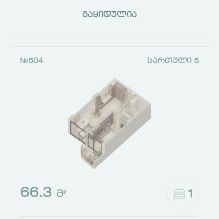
გაყიდულია
№504
ᲡᲐᲠᲗᲣᲚᲘ 5
66.3
1
Მ²