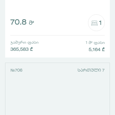
70.8
1
Მ²
ᲯᲐᲛᲣᲠᲘ ᲤᲐᲡᲘ
1 Მ² ᲤᲐᲡᲘ
365,583 ₾
5,164 ₾
№706
ᲡᲐᲠᲗᲣᲚᲘ 7