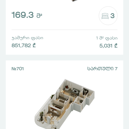
169.3
3
Მ²
ᲯᲐᲛᲣᲠᲘ ᲤᲐᲡᲘ
1 Მ² ᲤᲐᲡᲘ
851,782 ₾
5,031 ₾
№701
ᲡᲐᲠᲗᲣᲚᲘ 7