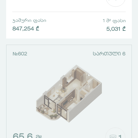
ᲯᲐᲛᲣᲠᲘ ᲤᲐᲡᲘ
1 Მ² ᲤᲐᲡᲘ
847,254 ₾
5,031 ₾
№602
ᲡᲐᲠᲗᲣᲚᲘ 6
65.6