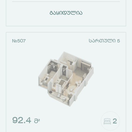
გაყიდულია
№507
ᲡᲐᲠᲗᲣᲚᲘ 5
92.4
2
Მ²