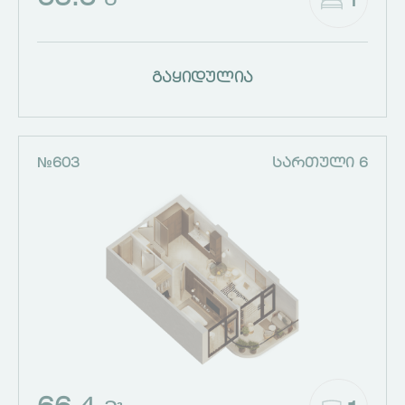
1
Მ²
გაყიდულია
№603
ᲡᲐᲠᲗᲣᲚᲘ 6