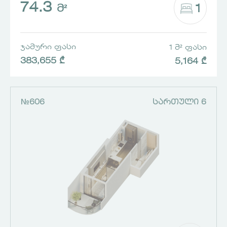
74.3
1
Მ²
ᲯᲐᲛᲣᲠᲘ ᲤᲐᲡᲘ
1 Მ² ᲤᲐᲡᲘ
383,655 ₾
5,164 ₾
№606
ᲡᲐᲠᲗᲣᲚᲘ 6