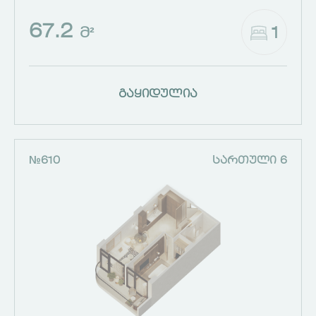
67.2
1
Მ²
გაყიდულია
№610
ᲡᲐᲠᲗᲣᲚᲘ 6