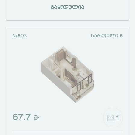
გაყიდულია
№503
ᲡᲐᲠᲗᲣᲚᲘ 5
67.7
1
Მ²