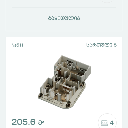
გაყიდულია
№511
ᲡᲐᲠᲗᲣᲚᲘ 5
205.6
4
Მ²