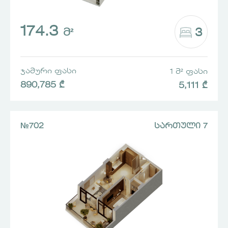
174.3
3
Მ²
ᲯᲐᲛᲣᲠᲘ ᲤᲐᲡᲘ
1 Მ² ᲤᲐᲡᲘ
890,785 ₾
5,111 ₾
№702
ᲡᲐᲠᲗᲣᲚᲘ 7