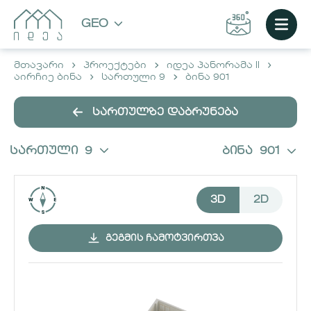
GEO
მთავარი
პროექტები
იდეა პანორამა II
აირჩიე ბინა
სართული 9
ბინა 901
სართულზე დაბრუნება
სართული
9
ბინა
901
3D
2D
ᲒᲔᲒᲛᲘᲡ ᲩᲐᲛᲝᲢᲕᲘᲠᲗᲕᲐ
ᲐᲘᲠᲩᲘᲔ ᲑᲘᲜᲐ