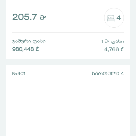
205.7
4
Მ²
ᲯᲐᲛᲣᲠᲘ ᲤᲐᲡᲘ
1 Მ² ᲤᲐᲡᲘ
980,448 ₾
4,766 ₾
№401
ᲡᲐᲠᲗᲣᲚᲘ 4