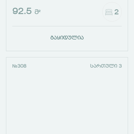
92.5
2
Მ²
გაყიდულია
№308
ᲡᲐᲠᲗᲣᲚᲘ 3