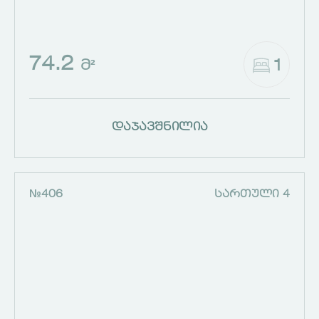
74.2
1
Მ²
დაჯავშნილია
№406
ᲡᲐᲠᲗᲣᲚᲘ 4