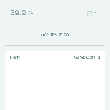
39.2
1
Მ²
გაყიდულია
№311
ᲡᲐᲠᲗᲣᲚᲘ 3