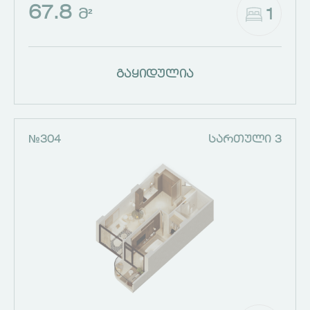
67.8
1
Მ²
გაყიდულია
№304
ᲡᲐᲠᲗᲣᲚᲘ 3