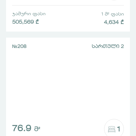
ᲯᲐᲛᲣᲠᲘ ᲤᲐᲡᲘ
1 Მ² ᲤᲐᲡᲘ
505,569 ₾
4,634 ₾
№208
ᲡᲐᲠᲗᲣᲚᲘ 2
76.9
1
Მ²