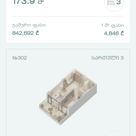
173.9
3
Მ²
ᲯᲐᲛᲣᲠᲘ ᲤᲐᲡᲘ
1 Მ² ᲤᲐᲡᲘ
842,692 ₾
4,846 ₾
№302
ᲡᲐᲠᲗᲣᲚᲘ 3