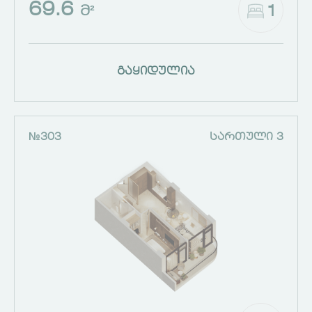
69.6
1
Მ²
გაყიდულია
№303
ᲡᲐᲠᲗᲣᲚᲘ 3