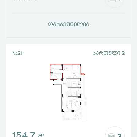
დაჯავშნილია
№211
ᲡᲐᲠᲗᲣᲚᲘ 2
154.7