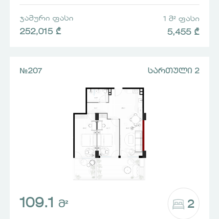
ᲯᲐᲛᲣᲠᲘ ᲤᲐᲡᲘ
1 Მ² ᲤᲐᲡᲘ
252,015 ₾
5,455 ₾
№207
ᲡᲐᲠᲗᲣᲚᲘ 2
109.1
2
Მ²