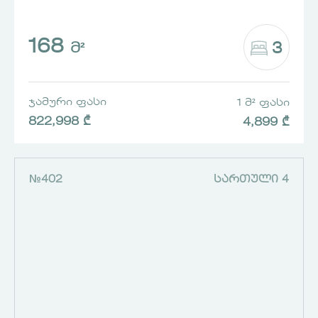
168
3
Მ²
ᲯᲐᲛᲣᲠᲘ ᲤᲐᲡᲘ
1 Მ² ᲤᲐᲡᲘ
822,998 ₾
4,899 ₾
№402
ᲡᲐᲠᲗᲣᲚᲘ 4