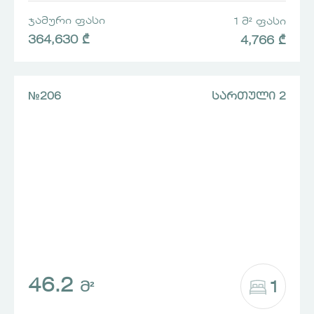
ᲯᲐᲛᲣᲠᲘ ᲤᲐᲡᲘ
1 Მ² ᲤᲐᲡᲘ
364,630 ₾
4,766 ₾
№206
ᲡᲐᲠᲗᲣᲚᲘ 2
46.2
1
Მ²