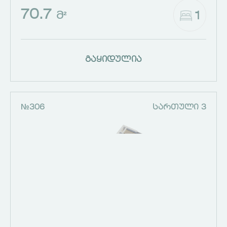
70.7
1
Მ²
გაყიდულია
№306
ᲡᲐᲠᲗᲣᲚᲘ 3