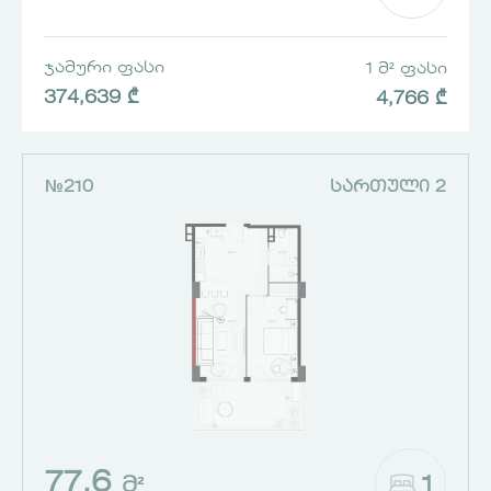
ᲯᲐᲛᲣᲠᲘ ᲤᲐᲡᲘ
1 Მ² ᲤᲐᲡᲘ
374,639 ₾
4,766 ₾
№210
ᲡᲐᲠᲗᲣᲚᲘ 2
77.6
1
Მ²