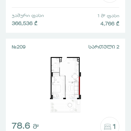
ᲯᲐᲛᲣᲠᲘ ᲤᲐᲡᲘ
1 Მ² ᲤᲐᲡᲘ
366,536 ₾
4,766 ₾
№209
ᲡᲐᲠᲗᲣᲚᲘ 2
78.6
1
Მ²