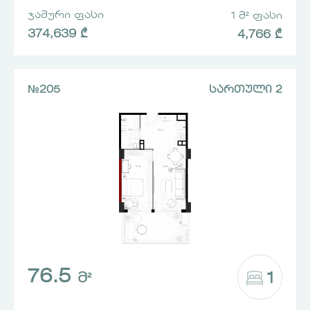
ᲯᲐᲛᲣᲠᲘ ᲤᲐᲡᲘ
1 Მ² ᲤᲐᲡᲘ
374,639 ₾
4,766 ₾
№205
ᲡᲐᲠᲗᲣᲚᲘ 2
76.5
1
Მ²