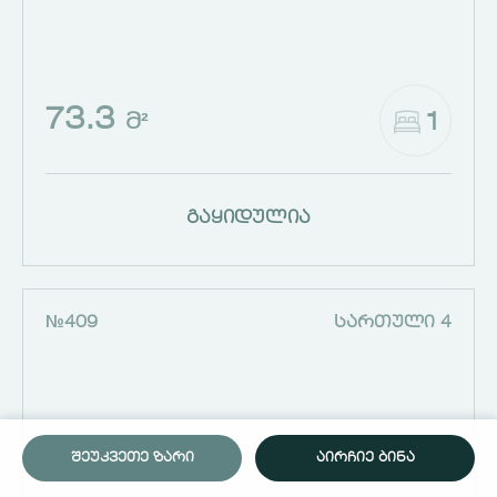
73.3
1
Მ²
გაყიდულია
№409
ᲡᲐᲠᲗᲣᲚᲘ 4
ᲨᲔᲣᲙᲕᲔᲗᲔ ᲖᲐᲠᲘ
ᲐᲘᲠᲩᲘᲔ ᲑᲘᲜᲐ