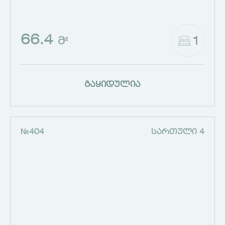
66.4
1
Მ²
გაყიდულია
№404
ᲡᲐᲠᲗᲣᲚᲘ 4