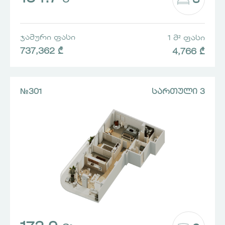
3
Მ²
ᲯᲐᲛᲣᲠᲘ ᲤᲐᲡᲘ
1 Მ² ᲤᲐᲡᲘ
737,362 ₾
4,766 ₾
№301
ᲡᲐᲠᲗᲣᲚᲘ 3