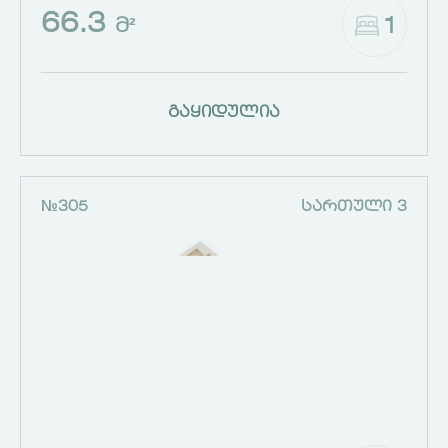
66.3
1
Მ²
გაყიდულია
№305
ᲡᲐᲠᲗᲣᲚᲘ 3