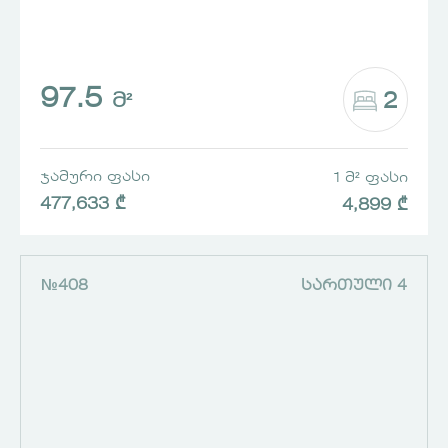
97.5
2
Მ²
ᲯᲐᲛᲣᲠᲘ ᲤᲐᲡᲘ
1 Მ² ᲤᲐᲡᲘ
477,633 ₾
4,899 ₾
№408
ᲡᲐᲠᲗᲣᲚᲘ 4