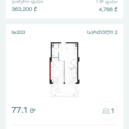
ᲯᲐᲛᲣᲠᲘ ᲤᲐᲡᲘ
1 Მ² ᲤᲐᲡᲘ
363,200 ₾
4,766 ₾
№203
ᲡᲐᲠᲗᲣᲚᲘ 2
77.1
1
Მ²