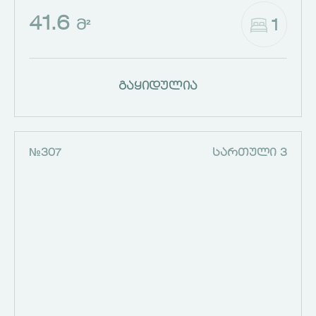
41.6
1
Მ²
გაყიდულია
№307
ᲡᲐᲠᲗᲣᲚᲘ 3