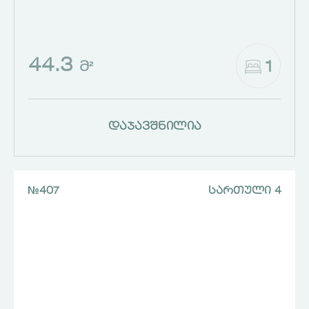
44.3
1
Მ²
დაჯავშნილია
№407
ᲡᲐᲠᲗᲣᲚᲘ 4