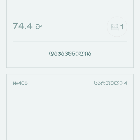
74.4
1
Მ²
დაჯავშნილია
№405
ᲡᲐᲠᲗᲣᲚᲘ 4