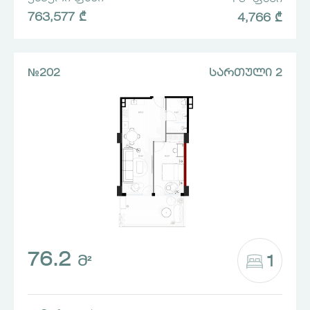
763,577 ₾
4,766 ₾
№202
ᲡᲐᲠᲗᲣᲚᲘ 2
76.2
1
Მ²