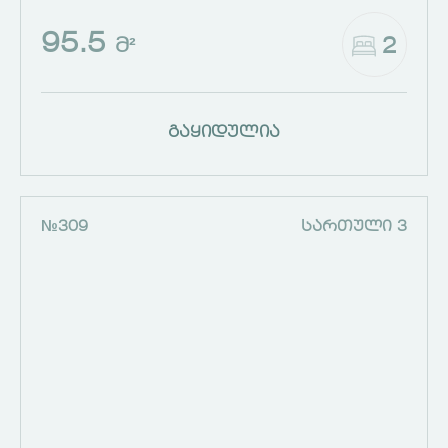
95.5
2
Მ²
გაყიდულია
№309
ᲡᲐᲠᲗᲣᲚᲘ 3