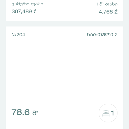
ᲯᲐᲛᲣᲠᲘ ᲤᲐᲡᲘ
1 Მ² ᲤᲐᲡᲘ
367,489 ₾
4,766 ₾
№204
ᲡᲐᲠᲗᲣᲚᲘ 2
78.6
1
Მ²