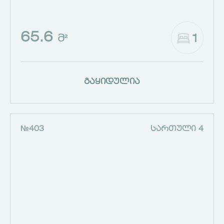
65.6
1
Მ²
გაყიდულია
№403
ᲡᲐᲠᲗᲣᲚᲘ 4