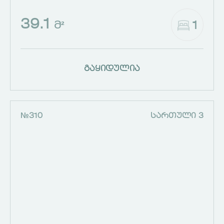
39.1
1
Მ²
გაყიდულია
№310
ᲡᲐᲠᲗᲣᲚᲘ 3