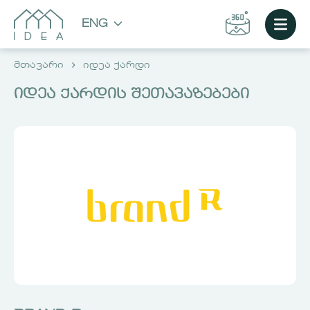
ENG
მთავარი
იდეა ქარდი
ᲘᲓᲔᲐ ᲥᲐᲠᲓᲘᲡ ᲨᲔᲗᲐᲕᲐᲖᲔᲑᲔᲑᲘ
CHOOSE AN APARTMENT