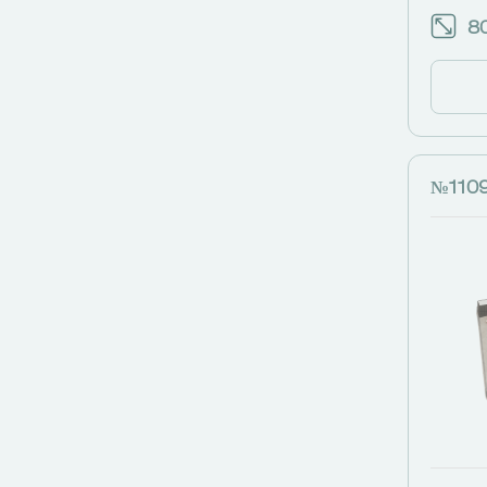
80
№110