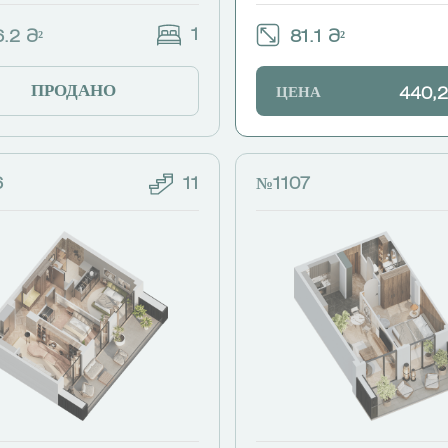
1
.2 Მ²
81.1 Მ²
ПРОДАНО
ЦЕНА
440,2
6
11
№1107