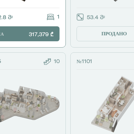
1
.8 Მ²
53.4 Მ²
ПРОДАНО
НА
317,379 ₾
5
10
№1101