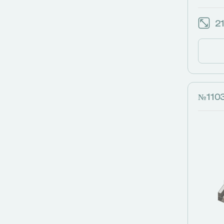
21
№110