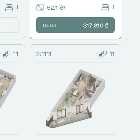
1
1
52.1 Მ²
ЦЕНА
317,310 ₾
11
№1111
11