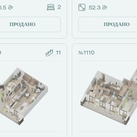
2
.5 Მ²
52.3 Მ²
ПРОДАНО
ПРОДАНО
9
11
№1110