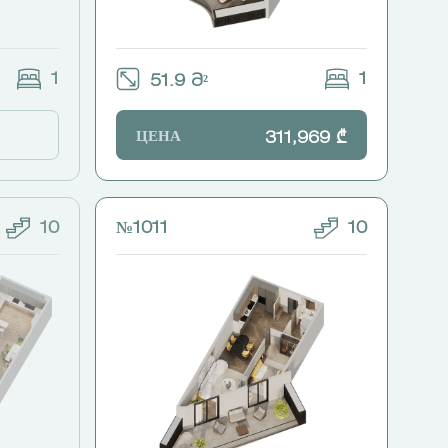
1
1
51.9 Მ²
ЦЕНА
311,969 ₾
10
№1011
10