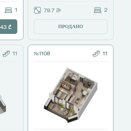
1
2
79.7 Მ²
ПРОДАНО
43 ₾
11
№1108
11