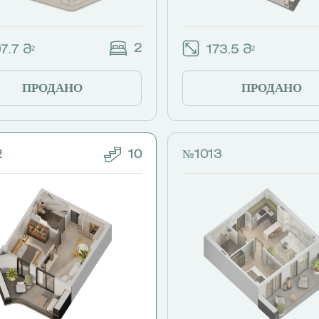
2
7.7 Მ²
173.5 Მ²
ПРОДАНО
ПРОДАНО
2
10
№1013