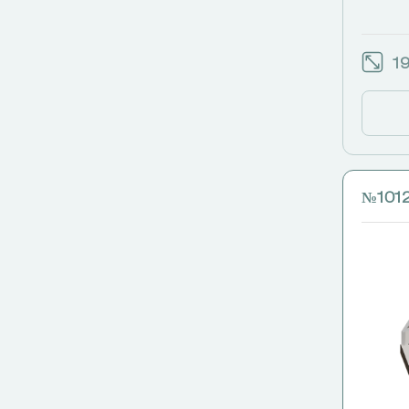
19
№101