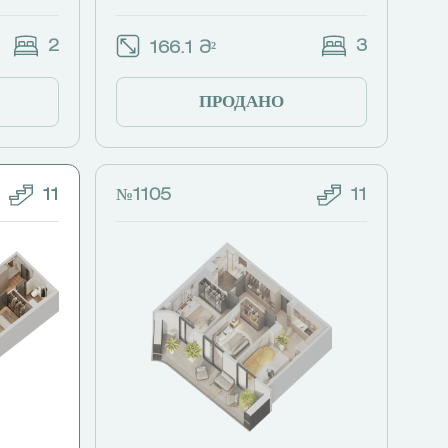
2
3
166.1 Მ²
ПРОДАНО
11
№1105
11