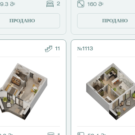
2
9.3 Მ²
160 Მ²
ПРОДАНО
ПРОДАНО
11
№1113