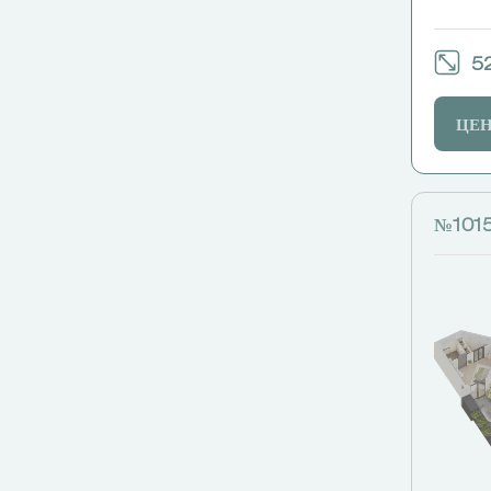
52
ЦЕ
№101