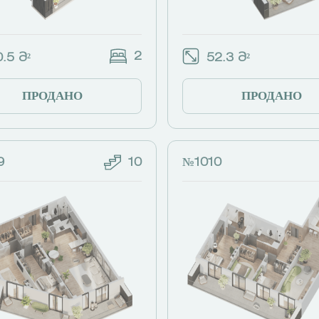
2
.5 Მ²
52.3 Მ²
ПРОДАНО
ПРОДАНО
9
10
№1010