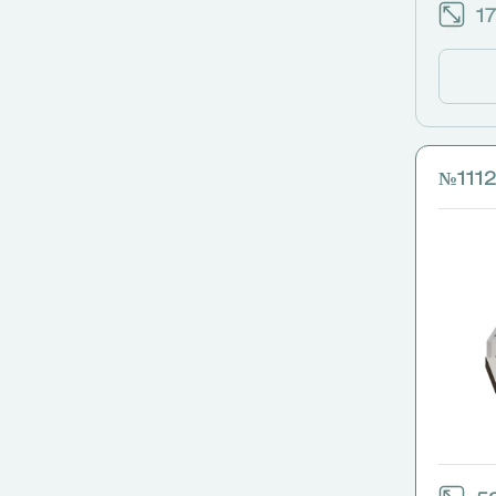
17
№1112