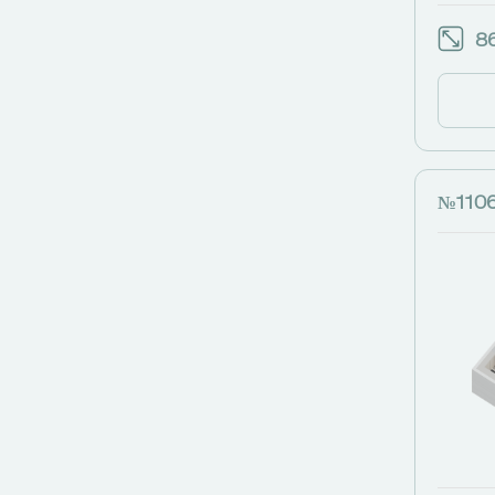
86
№110