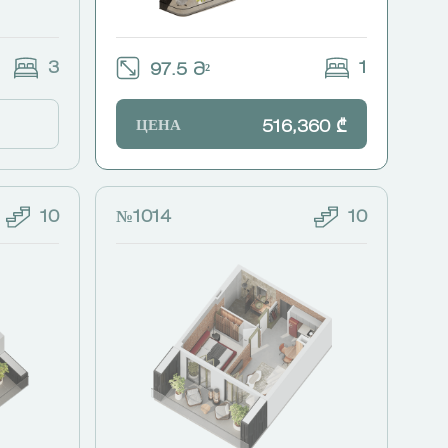
3
1
97.5 Მ²
ЦЕНА
516,360 ₾
10
№1014
10