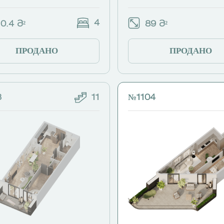
4
0.4 Მ²
89 Მ²
ПРОДАНО
ПРОДАНО
3
11
№1104