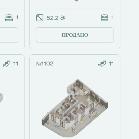
1
1
52.2 Მ²
ПРОДАНО
11
№1102
11