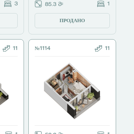
3
1
85.3 Მ²
ПРОДАНО
11
№1114
11