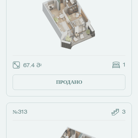
1
67.4 Მ²
ПРОДАНО
№313
3