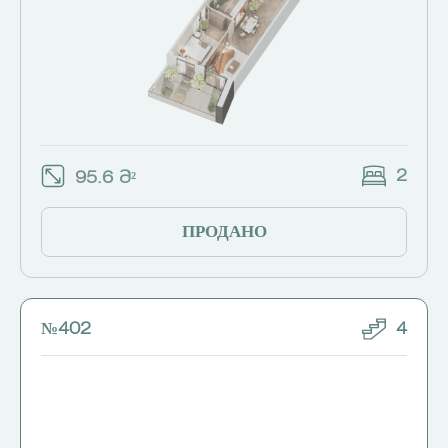
2
95.6 Მ²
ПРОДАНО
№402
4