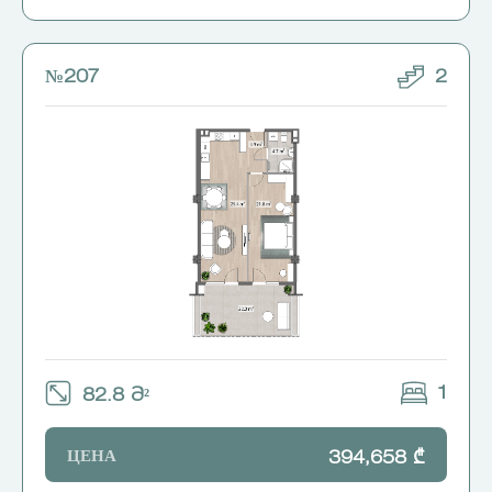
№207
2
1
82.8 Მ²
ЦЕНА
394,658 ₾