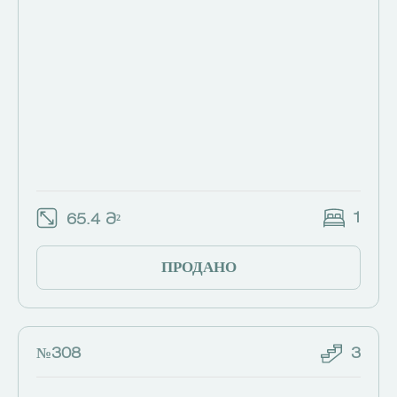
1
65.4 Მ²
ПРОДАНО
№308
3