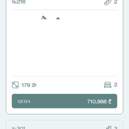
№216
2
2
179 Მ²
ЦЕНА
710,988 ₾