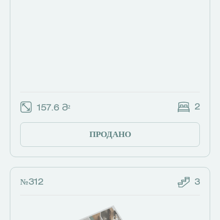
2
157.6 Მ²
ПРОДАНО
№312
3