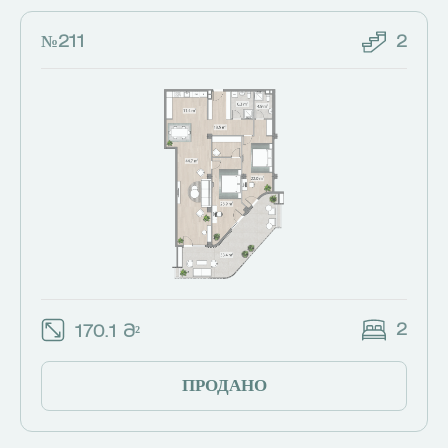
№211
2
2
170.1 Მ²
ПРОДАНО