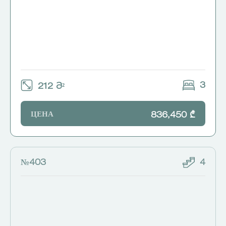
3
212 Მ²
ЦЕНА
836,450 ₾
№403
4