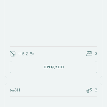
2
116.2 Მ²
ПРОДАНО
№311
3