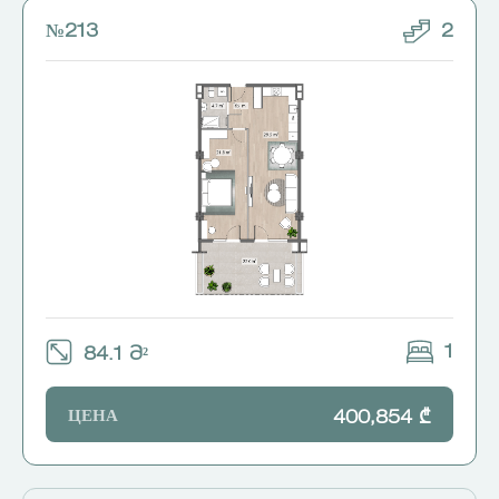
№213
2
1
84.1 Მ²
ЦЕНА
400,854 ₾