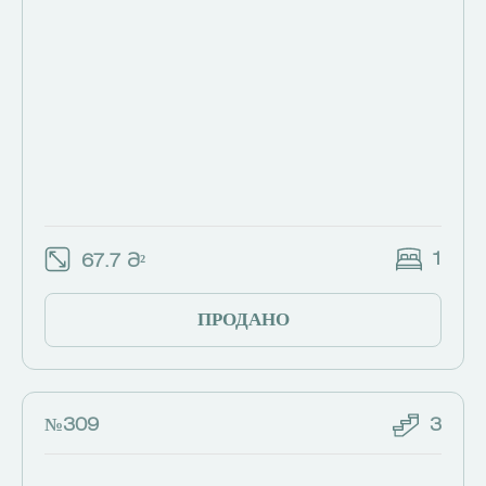
1
67.7 Მ²
ПРОДАНО
№309
3