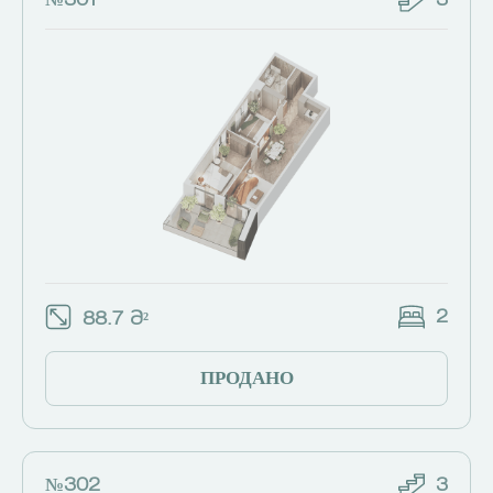
№301
3
2
88.7 Მ²
ПРОДАНО
№302
3