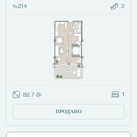
№214
2
1
82.7 Მ²
ПРОДАНО