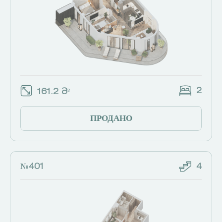
2
161.2 Მ²
ПРОДАНО
№401
4