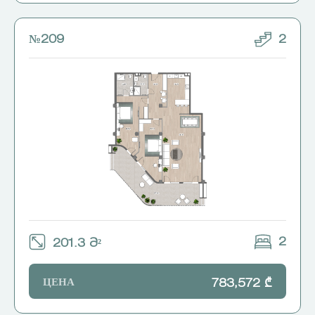
№209
2
2
201.3 Მ²
ЦЕНА
783,572 ₾