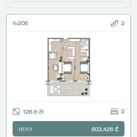
№206
2
2
126.6 Მ²
ЦЕНА
603,426 ₾