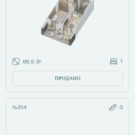
1
66.5 Მ²
ПРОДАНО
№314
3