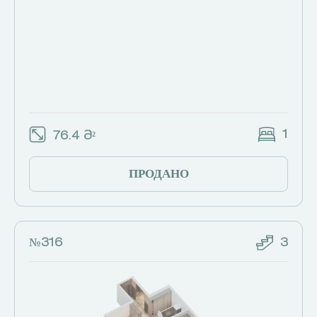
1
76.4 Მ²
ПРОДАНО
№316
3