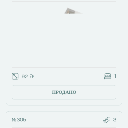
1
92 Მ²
ПРОДАНО
№305
3