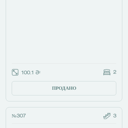
2
100.1 Მ²
ПРОДАНО
№307
3