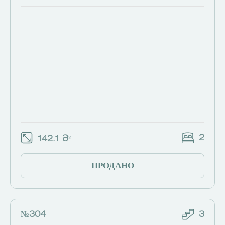
2
142.1 Მ²
ПРОДАНО
№304
3