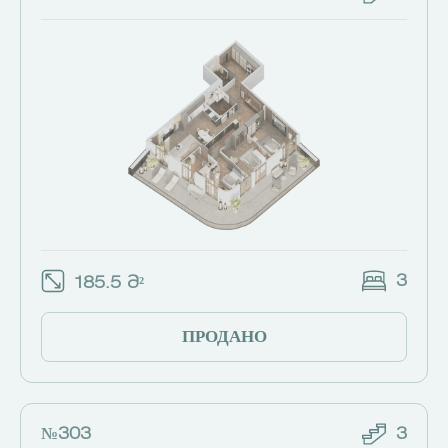
3
185.5 Მ²
ПРОДАНО
№303
3