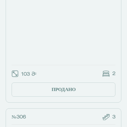
2
103 Მ²
ПРОДАНО
№306
3