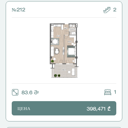
№212
2
1
83.6 Მ²
ЦЕНА
398,471 ₾