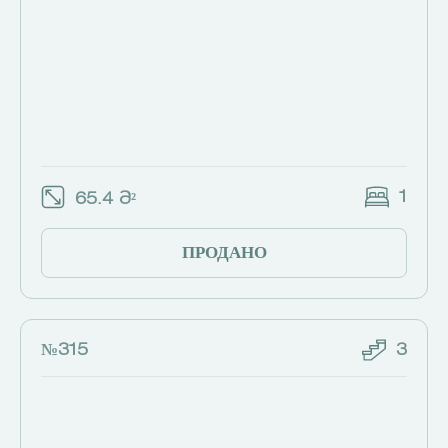
1
65.4 Მ²
ПРОДАНО
№315
3