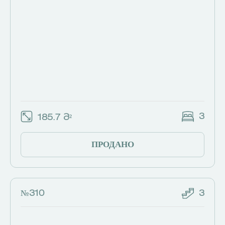
3
185.7 Მ²
ПРОДАНО
№310
3