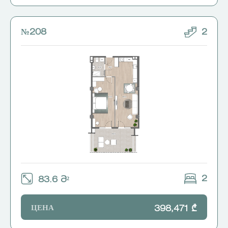
№208
2
2
83.6 Მ²
ЦЕНА
398,471 ₾