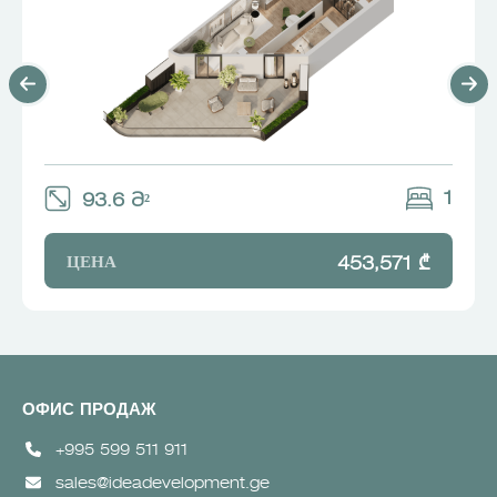
1
93.6 Მ²
ЦЕНА
453,571 ₾
ОФИС ПРОДАЖ
+995 599 511 911
sales@ideadevelopment.ge