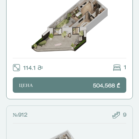
1
114.1 Მ²
ЦЕНА
504,568 ₾
№912
9