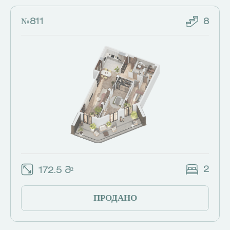
№811
8
2
172.5 Მ²
ПРОДАНО