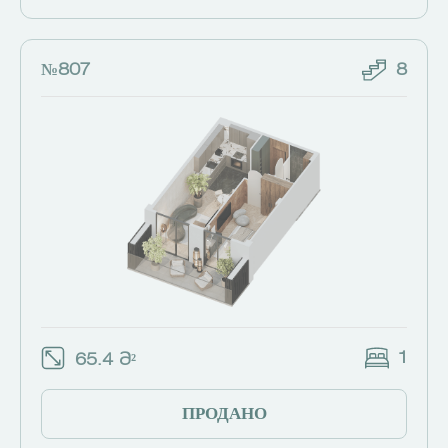
№807
8
1
65.4 Მ²
ПРОДАНО