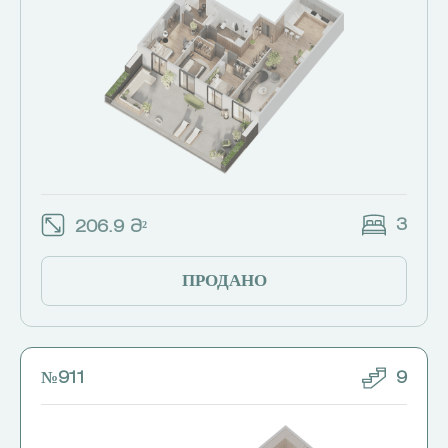
3
206.9 Მ²
ПРОДАНО
№911
9