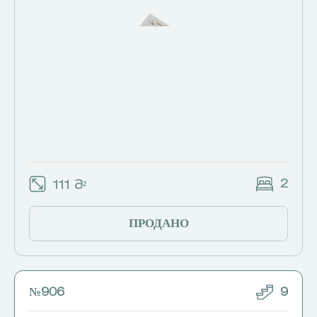
2
111 Მ²
ПРОДАНО
№906
9