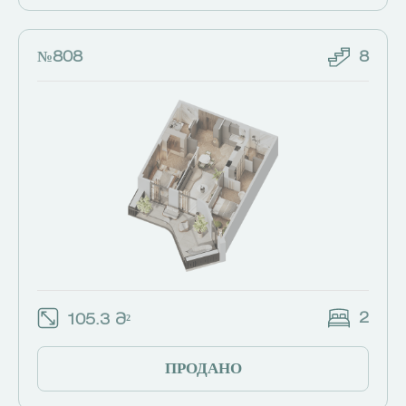
№808
8
2
105.3 Მ²
ПРОДАНО