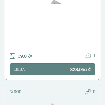
1
69.6 Მ²
ЦЕНА
328,055 ₾
№909
9