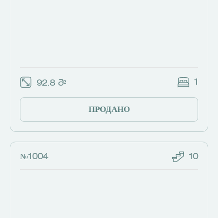
1
92.8 Მ²
ПРОДАНО
№1004
10