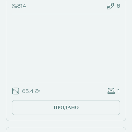
№814
8
1
65.4 Მ²
ПРОДАНО