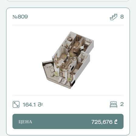
№809
8
2
164.1 Მ²
ЦЕНА
725,676 ₾