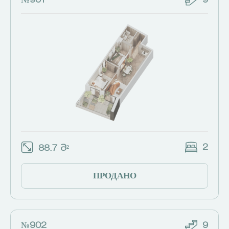
№901
9
2
88.7 Მ²
ПРОДАНО
№902
9