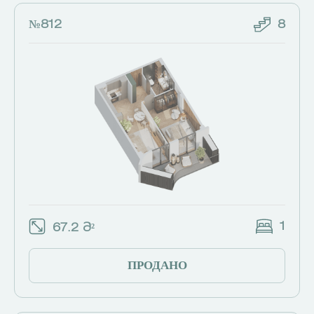
№812
8
1
67.2 Მ²
ПРОДАНО