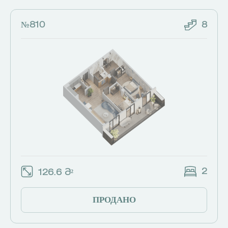
№810
8
2
126.6 Მ²
ПРОДАНО