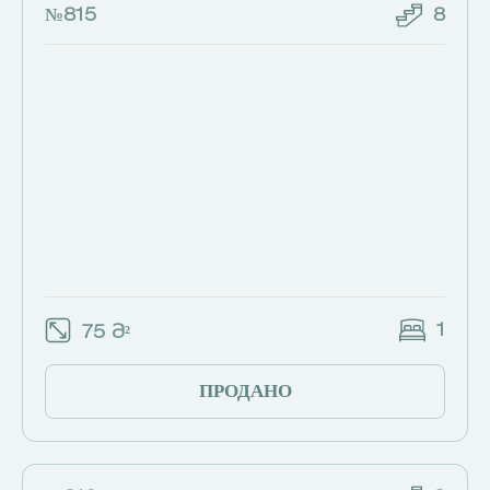
№815
8
1
75 Მ²
ПРОДАНО