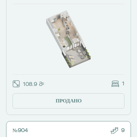
1
108.9 Მ²
ПРОДАНО
№904
9