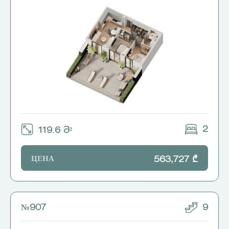
2
119.6 Მ²
ЦЕНА
563,727 ₾
№907
9