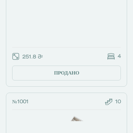
4
251.8 Მ²
ПРОДАНО
№1001
10