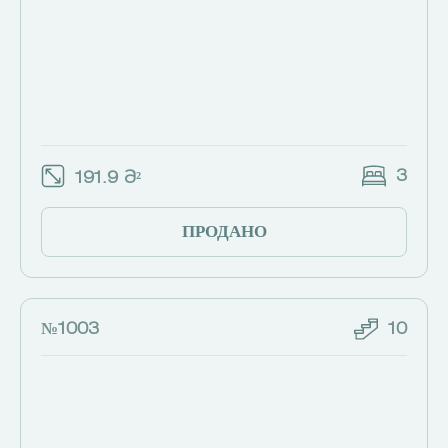
3
191.9 Მ²
ПРОДАНО
№1003
10