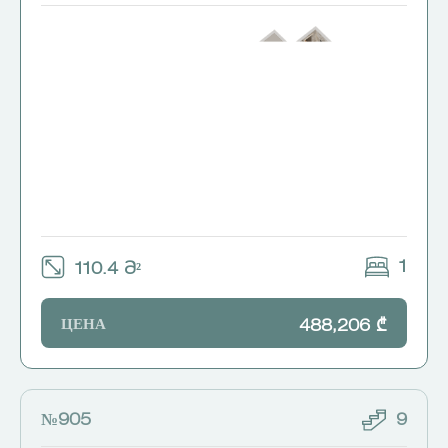
1
110.4 Მ²
ЦЕНА
488,206 ₾
№905
9