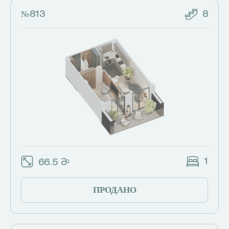
№813
8
1
66.5 Მ²
ПРОДАНО