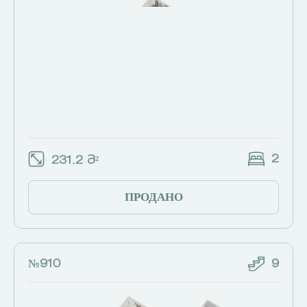
2
231.2 Მ²
ПРОДАНО
№910
9