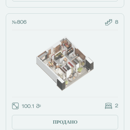
№806
8
2
100.1 Მ²
ПРОДАНО