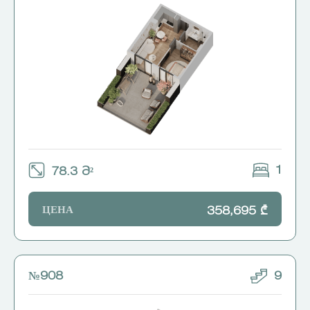
1
78.3 Მ²
ЦЕНА
358,695 ₾
№908
9