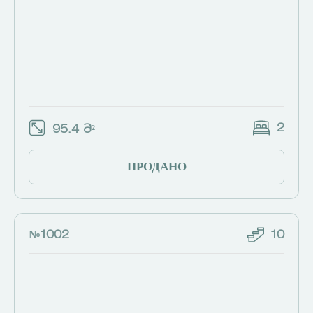
2
95.4 Მ²
ПРОДАНО
№1002
10