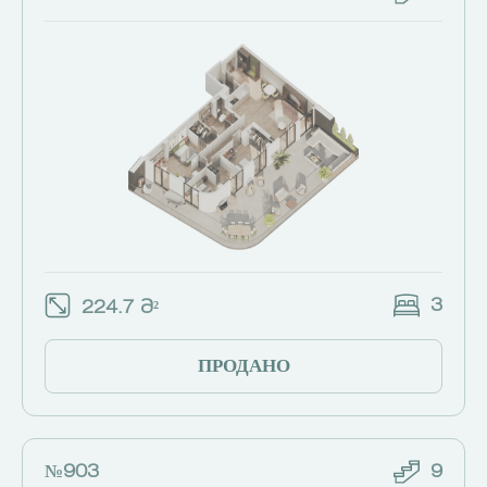
3
224.7 Მ²
ПРОДАНО
№903
9