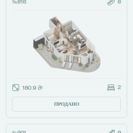
№816
8
2
180.9 Მ²
ПРОДАНО