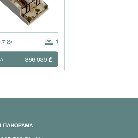
1
.7 Მ²
А
366,939 ₾
Я ПАНОРАМА