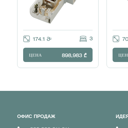
3
174.1 Მ²
70
ЦЕНА
ЦЕН
898,983 ₾
ОФИС ПРОДАЖ
ИДЕ