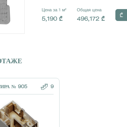
Цена за 1 м²
Общая цена
₾
5,190 ₾
496,172 ₾
ЭТАЖЕ
ИРА № 905
9