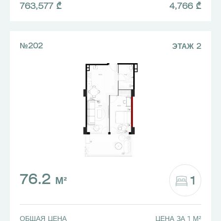
763,577 ₾
4,766 ₾
№202
ЭТАЖ 2
76.2
1
М²
ОБЩАЯ ЦЕНА
ЦЕНА ЗА 1 М²