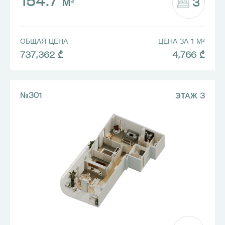
154.7
3
М²
ОБЩАЯ ЦЕНА
ЦЕНА ЗА 1 М²
737,362 ₾
4,766 ₾
№301
ЭТАЖ 3