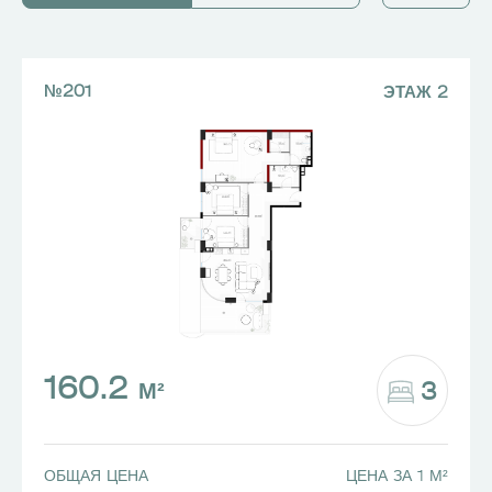
9
9
4
4
10
10
11
11
№201
ЭТАЖ 2
160.2
3
М²
ОБЩАЯ ЦЕНА
ЦЕНА ЗА 1 М²