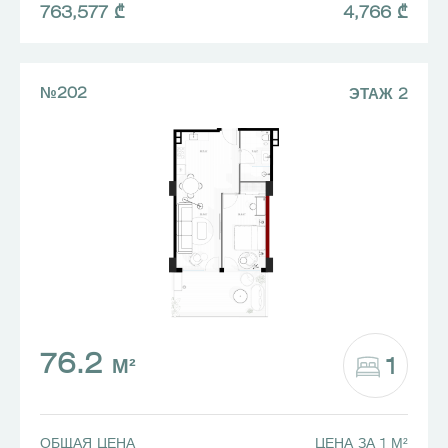
763,577 ₾
4,766 ₾
№202
ЭТАЖ 2
76.2
1
М²
ОБЩАЯ ЦЕНА
ЦЕНА ЗА 1 М²