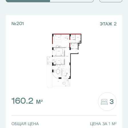
9
9
4
4
10
10
11
11
№201
ЭТАЖ 2
160.2
3
М²
ОБЩАЯ ЦЕНА
ЦЕНА ЗА 1 М²