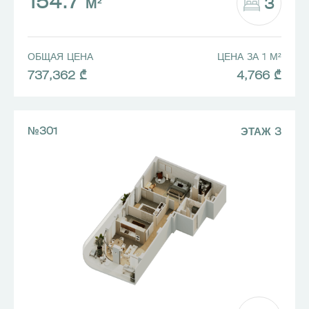
154.7
3
М²
ОБЩАЯ ЦЕНА
ЦЕНА ЗА 1 М²
737,362 ₾
4,766 ₾
№301
ЭТАЖ 3