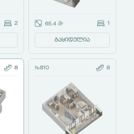
2
1
65.4 მ²
გაყიდულია
8
№810
8