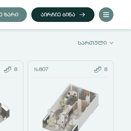
ე ზარი
ᲐᲘᲠᲩᲘᲔ ᲑᲘᲜᲐ
სართული
8
№807
8