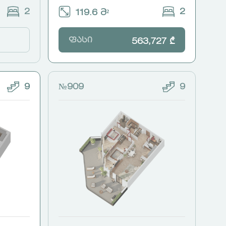
2
2
119.6 მ²
ფასი
563,727 ₾
9
№909
9