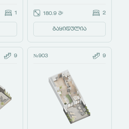
1
2
180.9 მ²
გაყიდულია
9
№903
9