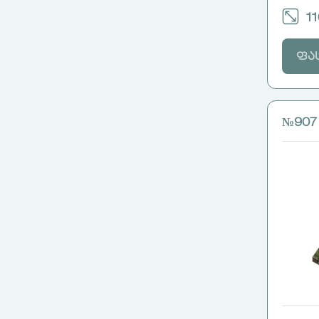
11
ფა
№907