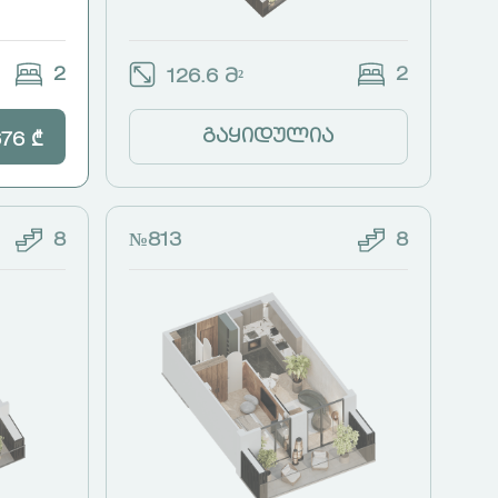
2
2
126.6 მ²
გაყიდულია
676 ₾
8
№813
8