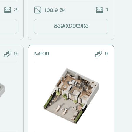
3
1
108.9 მ²
გაყიდულია
9
№906
9