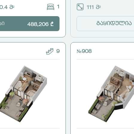
1
0.4 მ²
111 მ²
გაყიდულია
სი
488,206 ₾
9
№908