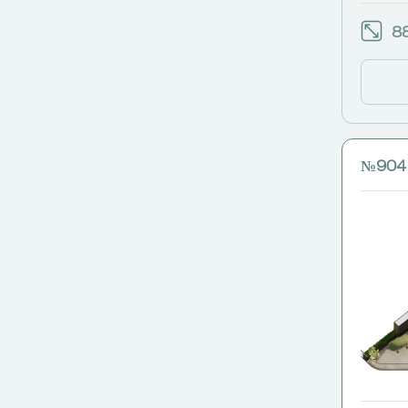
88
№904