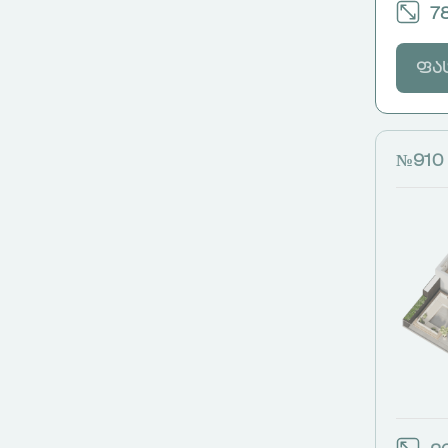
78
ფა
№910