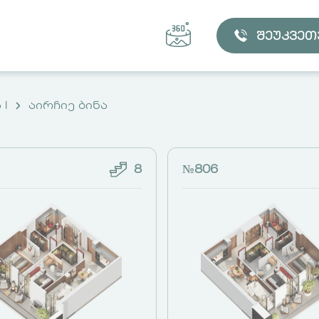
შეუკვეთ
 I
აირჩიე ბინა
8
№806
ᲐᲘᲠᲩᲘᲔ ᲑᲘᲜᲐ