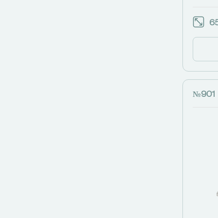
65
№901