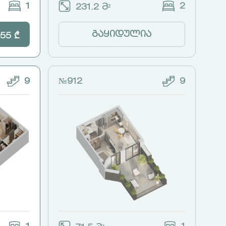
1
2
231.2 მ²
გაყიდულია
55 ₾
9
№912
9