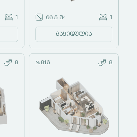
1
1
66.5 მ²
გაყიდულია
8
№816
8