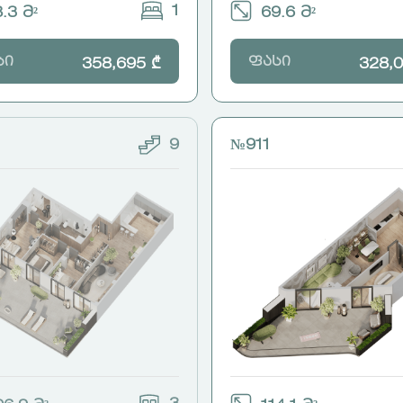
1
.3 მ²
69.6 მ²
სი
ფასი
358,695 ₾
328,0
9
№911