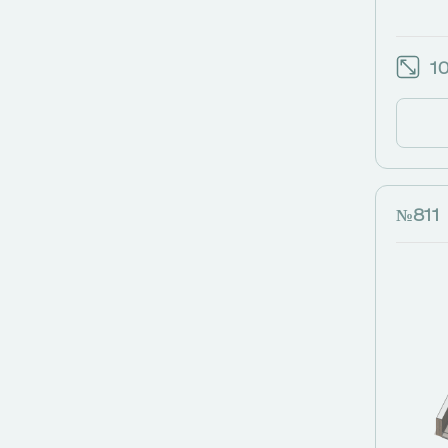
10
№811