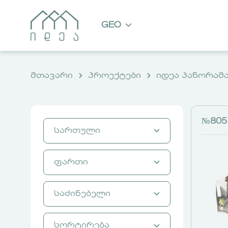
GEO
მთავარი
პროექტები
იდეა პანორამა
№805
სართული
დან
მდე
ფართი
2
2
3
3
მ² დან
მ² მდე
საძინებელი
4
4
5
5
დან
მდე
სორტირება
6
6