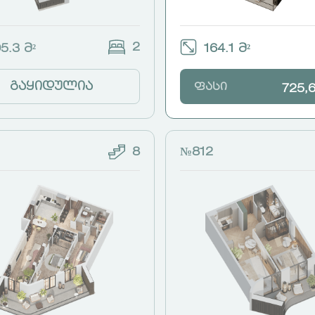
2
5.3 მ²
164.1 მ²
გაყიდულია
ფასი
725,
8
№812