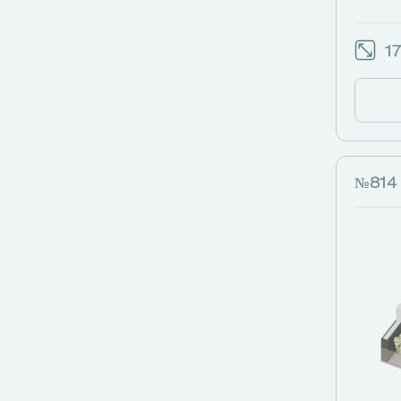
17
№814