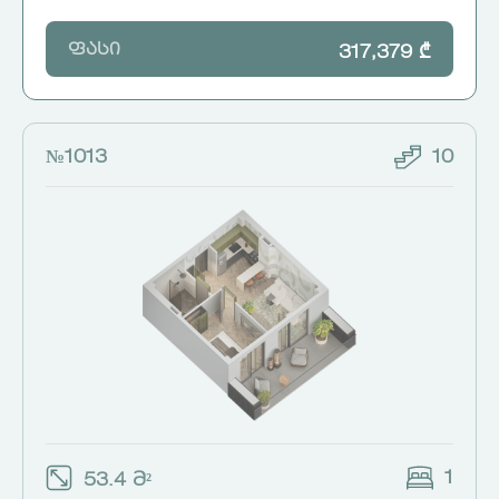
ფასი
317,379 ₾
№1013
10
1
53.4 მ²