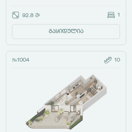
1
92.8 მ²
გაყიდულია
№1004
10