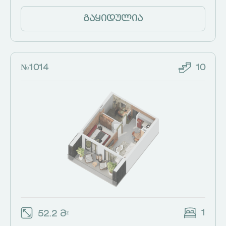
გაყიდულია
№1014
10
1
52.2 მ²