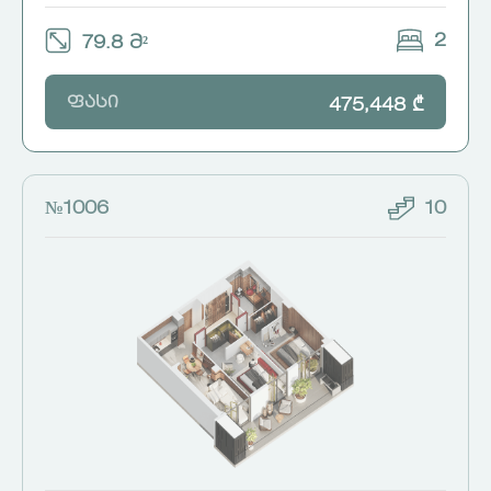
2
79.8 მ²
ფასი
475,448 ₾
№1006
10