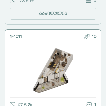
3
173.5 მ²
გაყიდულია
№1011
10
1
97.5 მ²