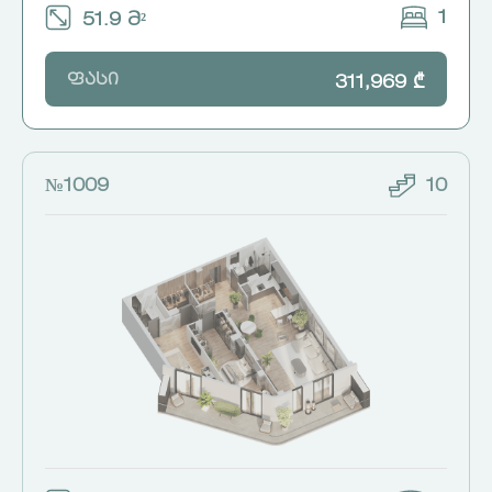
1
51.9 მ²
ფასი
311,969 ₾
№1009
10