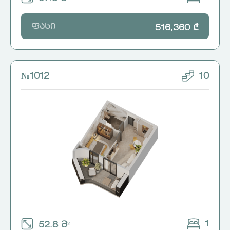
ფასი
516,360 ₾
№1012
10
1
52.8 მ²