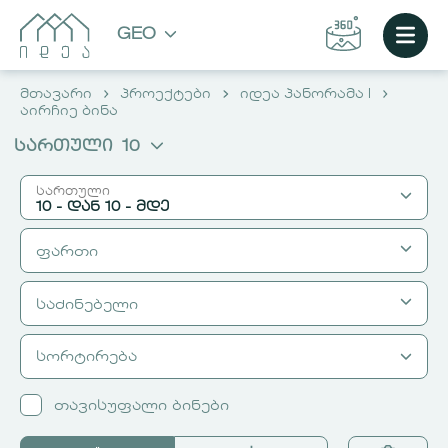
GEO
მთავარი
პროექტები
იდეა პანორამა I
აირჩიე ბინა
სართული
10
სართული
10 - დან
10 - მდე
ფართი
დან
მდე
2
2
საძინებელი
მ² დან
3
მ² მდე
3
4
4
სორტირება
დან
5
მდე
5
6
6
1
1
თავისუფალი ბინები
7
7
2
2
ᲐᲘᲠᲩᲘᲔ ᲑᲘᲜᲐ
8
8
3
3