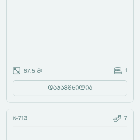
1
67.5 მ²
დაჯავშნილია
№713
7