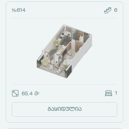
№614
6
1
65.4 მ²
გაყიდულია