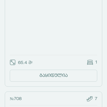
1
65.4 მ²
გაყიდულია
№708
7