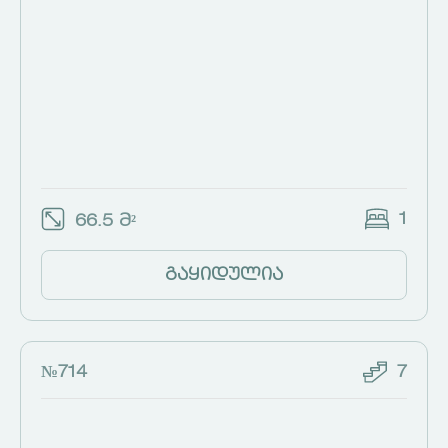
1
66.5 მ²
გაყიდულია
№714
7