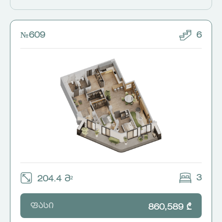
№609
6
3
204.4 მ²
ფასი
860,589 ₾