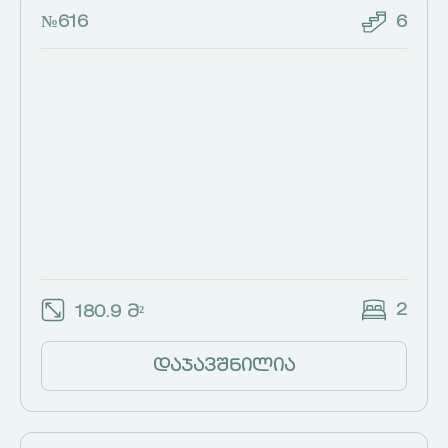
№616
6
2
180.9 მ²
დაჯავშნილია