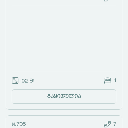
1
92 მ²
გაყიდულია
№705
7