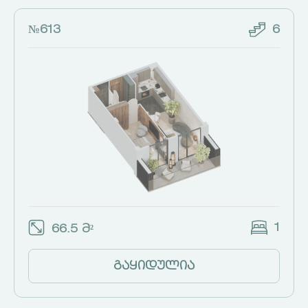
№613
6
1
66.5 მ²
გაყიდულია