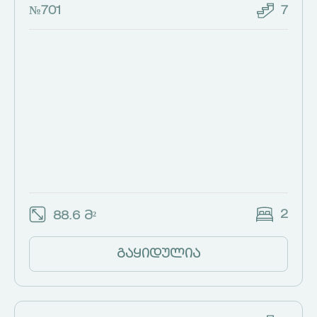
№701
7
2
88.6 მ²
გაყიდულია