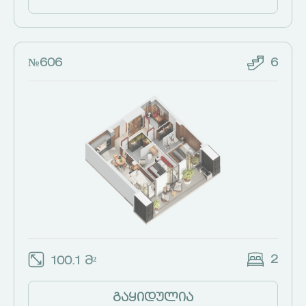
№606
6
2
100.1 მ²
გაყიდულია