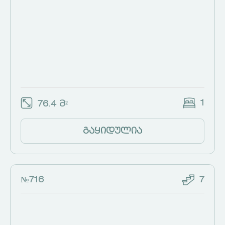
1
76.4 მ²
გაყიდულია
№716
7