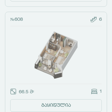
№608
6
1
66.5 მ²
გაყიდულია