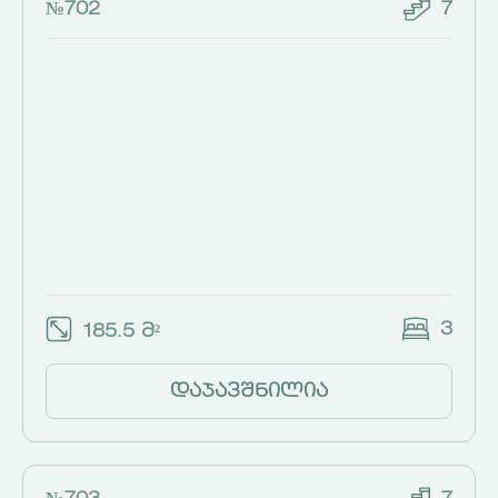
№702
7
3
185.5 მ²
დაჯავშნილია