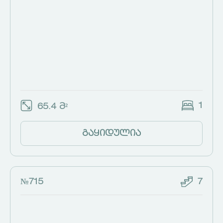
1
65.4 მ²
გაყიდულია
№715
7