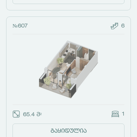
№607
6
1
65.4 მ²
გაყიდულია