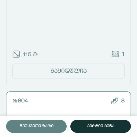
1
115 მ²
გაყიდულია
№804
8
ᲨᲔᲣᲙᲕᲔᲗᲔ ᲖᲐᲠᲘ
ᲐᲘᲠᲩᲘᲔ ᲑᲘᲜᲐ