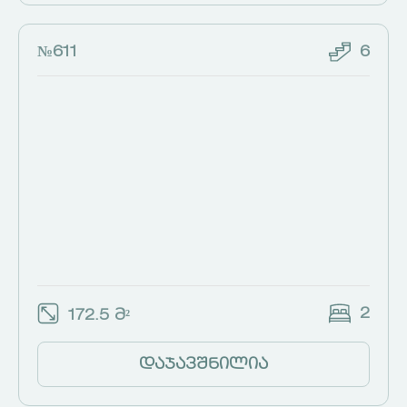
№611
6
2
172.5 მ²
დაჯავშნილია