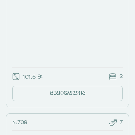
2
101.5 მ²
გაყიდულია
№709
7