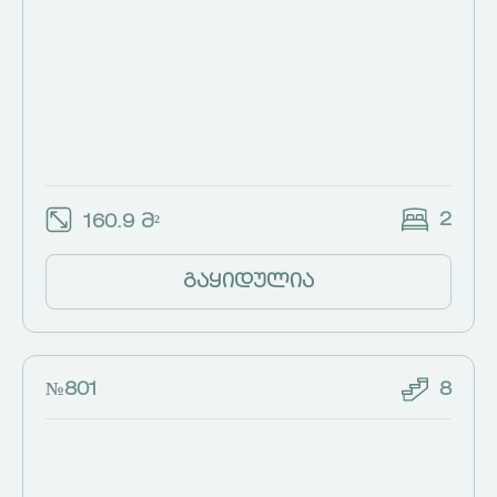
2
160.9 მ²
გაყიდულია
№801
8