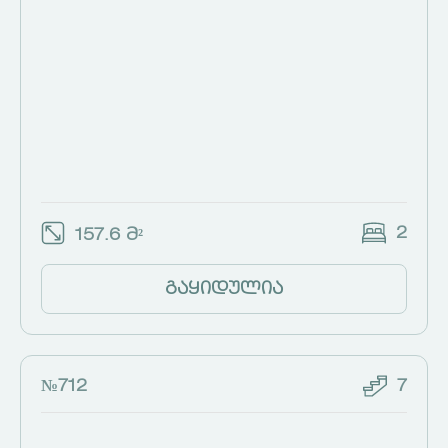
2
157.6 მ²
გაყიდულია
№712
7