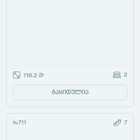
2
116.2 მ²
გაყიდულია
№711
7