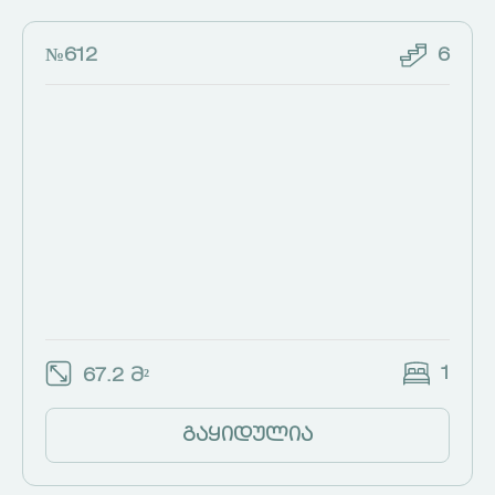
№612
6
1
67.2 მ²
გაყიდულია