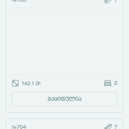
№703
7
2
142.1 მ²
გაყიდულია
№704
7