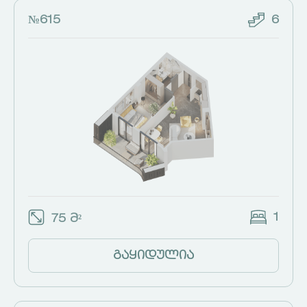
№615
6
1
75 მ²
გაყიდულია