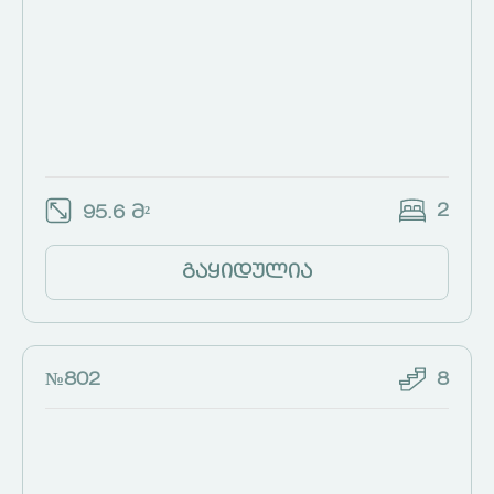
2
95.6 მ²
გაყიდულია
№802
8