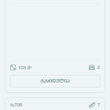
2
103 მ²
გაყიდულია
№706
7