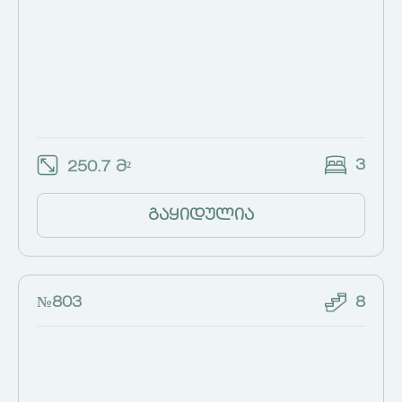
3
250.7 მ²
გაყიდულია
№803
8