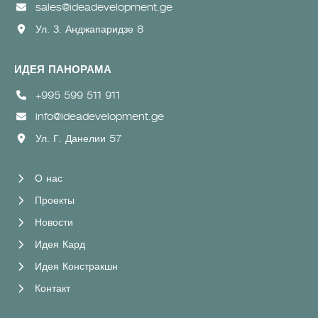
sales@ideadevelopment.ge
Ул. З. Анджапаридзе 8
ИДЕЯ ПАНОРАМА
+995 599 511 911
info@ideadevelopment.ge
Ул. Г. Данелии 57
О нас
Проекты
Новости
Идея Кард
Идея Констракшн
Контакт