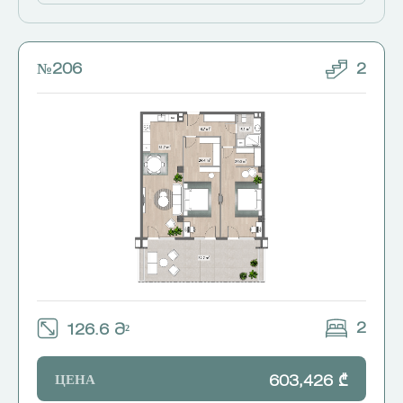
№206
2
2
126.6 Მ²
ЦЕНА
603,426 ₾