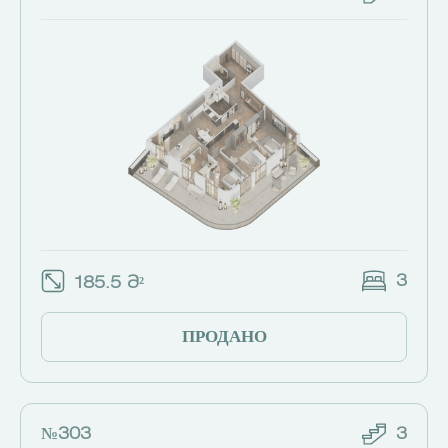
3
185.5 Მ²
ПРОДАНО
№303
3