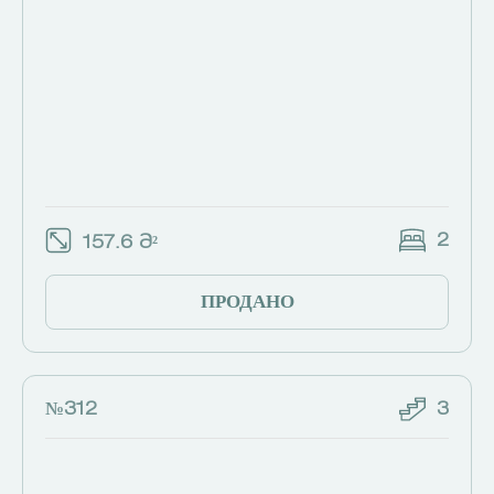
2
157.6 Მ²
ПРОДАНО
№312
3