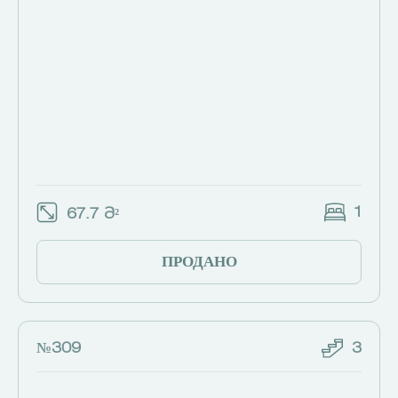
1
67.7 Მ²
ПРОДАНО
№309
3