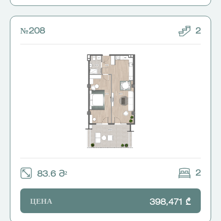
№208
2
2
83.6 Მ²
ЦЕНА
398,471 ₾