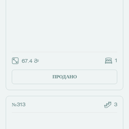
1
67.4 Მ²
ПРОДАНО
№313
3