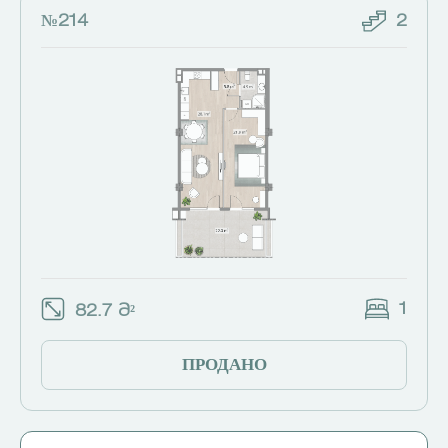
№214
2
1
82.7 Მ²
ПРОДАНО