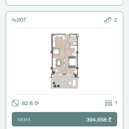
№207
2
1
82.8 Მ²
ЦЕНА
394,658 ₾