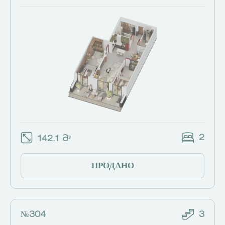
2
142.1 Მ²
ПРОДАНО
№304
3