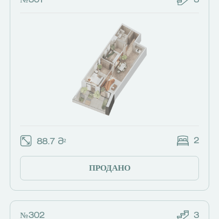
№301
3
2
88.7 Მ²
ПРОДАНО
№302
3