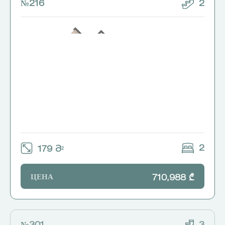
№216
2
2
179 Მ²
ЦЕНА
710,988 ₾