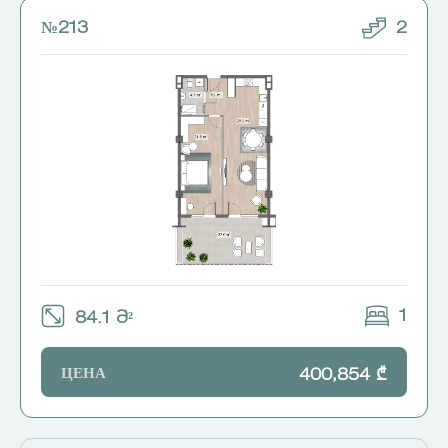
№213
2
1
84.1 Მ²
ЦЕНА
400,854 ₾