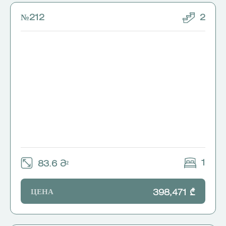
№212
2
1
83.6 Მ²
ЦЕНА
398,471 ₾