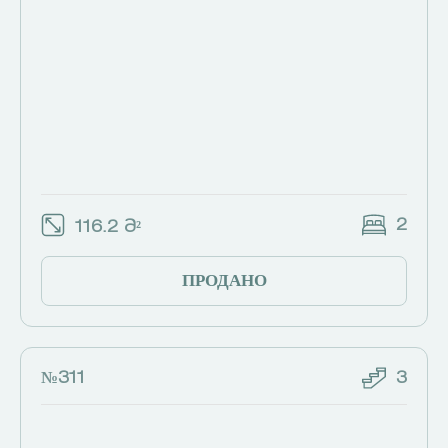
2
116.2 Მ²
ПРОДАНО
№311
3