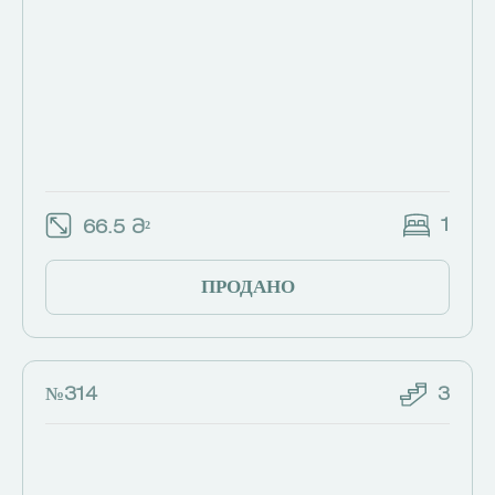
1
66.5 Მ²
ПРОДАНО
№314
3