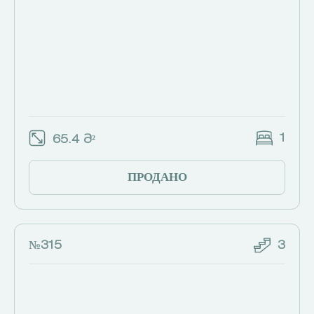
1
65.4 Მ²
ПРОДАНО
№315
3