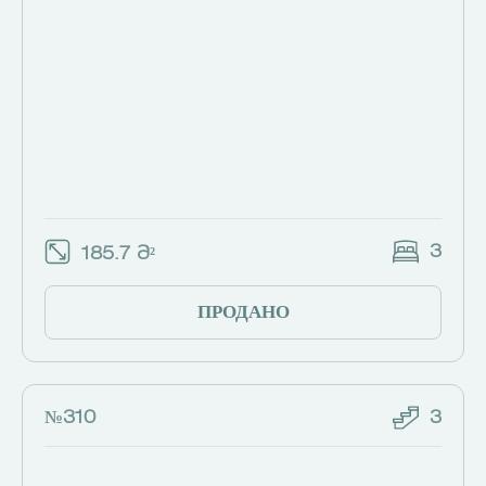
3
185.7 Მ²
ПРОДАНО
№310
3