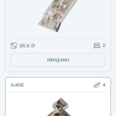
2
95.6 Მ²
ПРОДАНО
№402
4