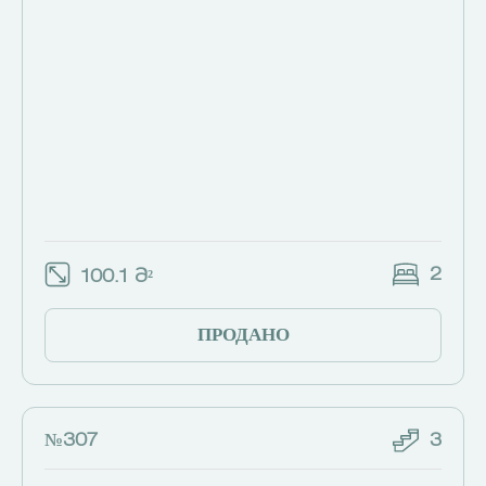
2
100.1 Მ²
ПРОДАНО
№307
3