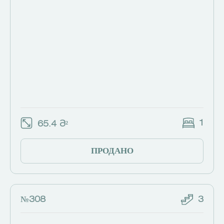
1
65.4 Მ²
ПРОДАНО
№308
3