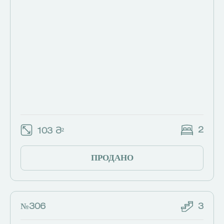
2
103 Მ²
ПРОДАНО
№306
3