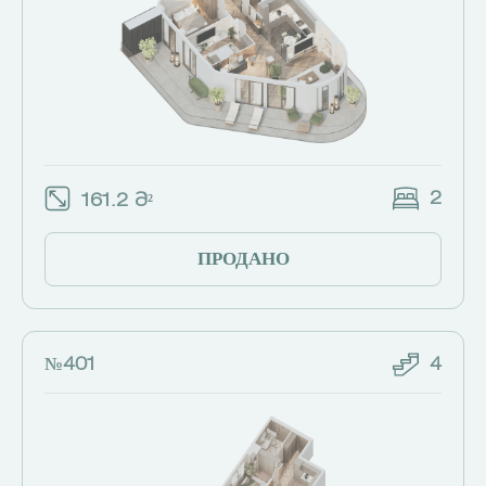
2
161.2 Მ²
ПРОДАНО
№401
4