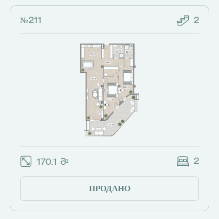
№211
2
2
170.1 Მ²
ПРОДАНО