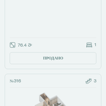
1
76.4 Მ²
ПРОДАНО
№316
3