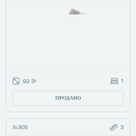
1
92 Მ²
ПРОДАНО
№305
3